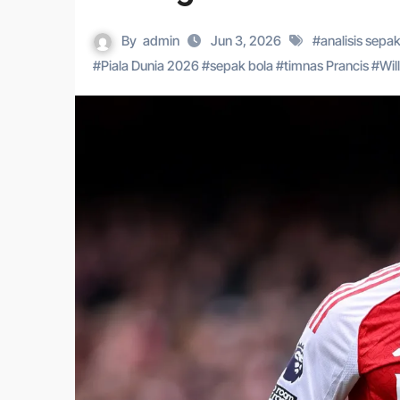
By
admin
Jun 3, 2026
#
analisis sepa
#
Piala Dunia 2026
#
sepak bola
#
timnas Prancis
#
Wil