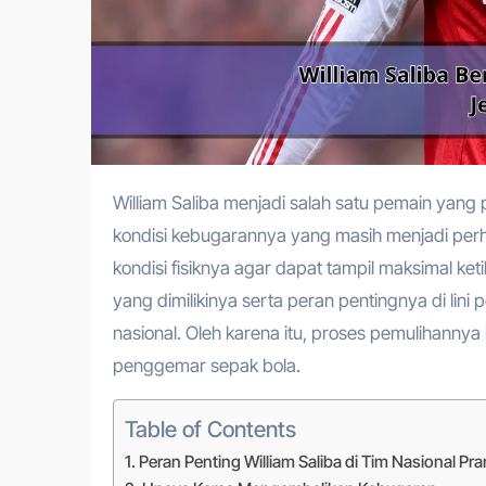
William Saliba menjadi salah satu pemain yang paling banyak diperbincangkan menjelang Piala Dunia karena
kondisi kebugarannya yang masih menjadi perh
kondisi fisiknya agar dapat tampil maksimal ket
yang dimilikinya serta peran pentingnya di lin
nasional. Oleh karena itu, proses pemulihannya 
penggemar sepak bola.
Table of Contents
Peran Penting William Saliba di Tim Nasional Pra