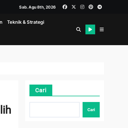
Sab. Agu 8th, 2026
in
Teknik & Strategi
Cari
lih
Cari