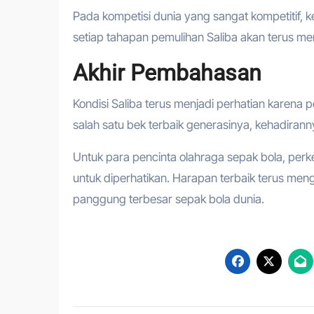
Pada kompetisi dunia yang sangat kompetitif, ke
setiap tahapan pemulihan Saliba akan terus m
Akhir Pembahasan
Kondisi Saliba terus menjadi perhatian karena p
salah satu bek terbaik generasinya, kehadira
Untuk para pencinta olahraga sepak bola, perk
untuk diperhatikan. Harapan terbaik terus meng
panggung terbesar sepak bola dunia.