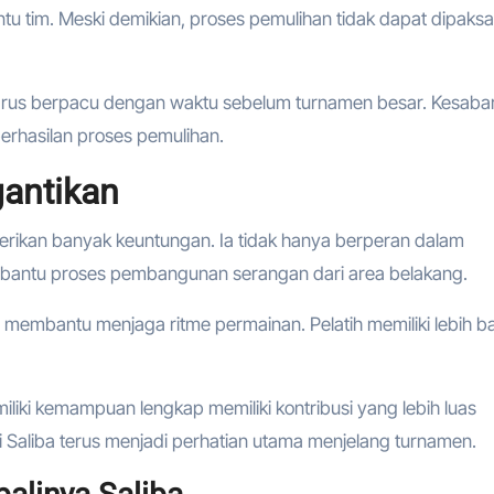
antu tim. Meski demikian, proses pemulihan tidak dapat dipaks
 harus berpacu dengan waktu sebelum turnamen besar. Kesaba
berhasilan proses pemulihan.
gantikan
rikan banyak keuntungan. Ia tidak hanya berperan dalam
bantu proses pembangunan serangan dari area belakang.
embantu menjaga ritme permainan. Pelatih memiliki lebih b
miliki kemampuan lengkap memiliki kontribusi yang lebih luas
i Saliba terus menjadi perhatian utama menjelang turnamen.