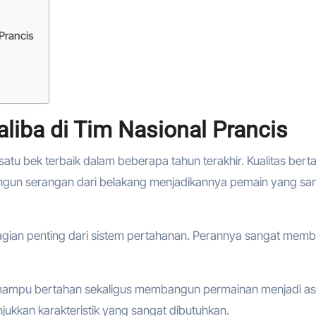
Prancis
aliba di Tim Nasional Prancis
satu bek terbaik dalam beberapa tahun terakhir. Kualitas bert
gun serangan dari belakang menjadikannya pemain yang sa
agian penting dari sistem pertahanan. Perannya sangat mem
ng mampu bertahan sekaligus membangun permainan menjadi as
njukkan karakteristik yang sangat dibutuhkan.