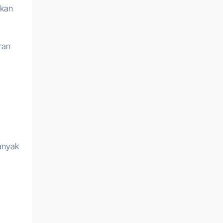
akan
ran
anyak