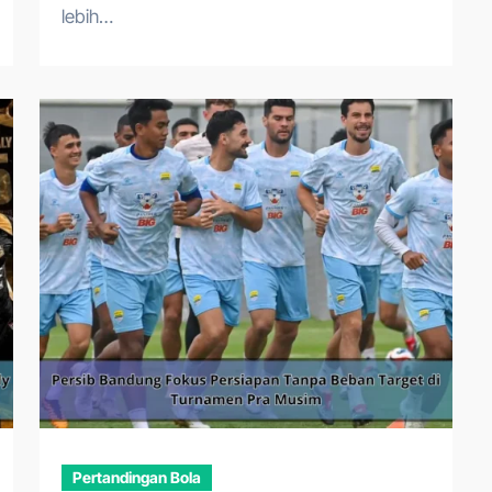
lebih…
Pertandingan Bola