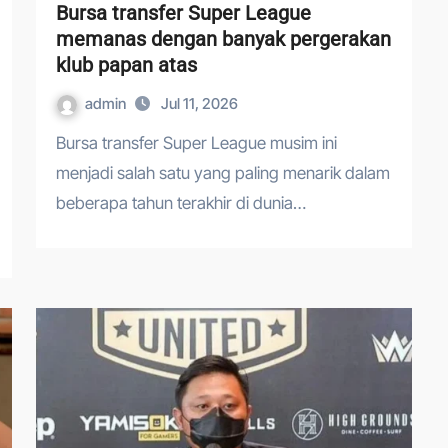
Bursa transfer Super League
memanas dengan banyak pergerakan
klub papan atas
admin
Jul 11, 2026
Bursa transfer Super League musim ini
menjadi salah satu yang paling menarik dalam
beberapa tahun terakhir di dunia…