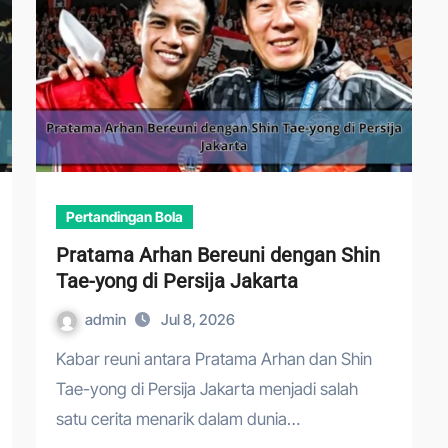
Pertandingan Bola
Pratama Arhan Bereuni dengan Shin
Tae-yong di Persija Jakarta
admin
Jul 8, 2026
Kabar reuni antara Pratama Arhan dan Shin
Tae-yong di Persija Jakarta menjadi salah
satu cerita menarik dalam dunia…