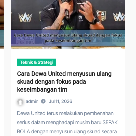
Teknik & Strategi
Cara Dewa United menyusun ulang
skuad dengan fokus pada
keseimbangan tim
admin
Jul 11, 2026
Dewa United terus melakukan pembenahan
serius dalam menghadapi musim baru SEPAK
BOLA dengan menyusun ulang skuad secara