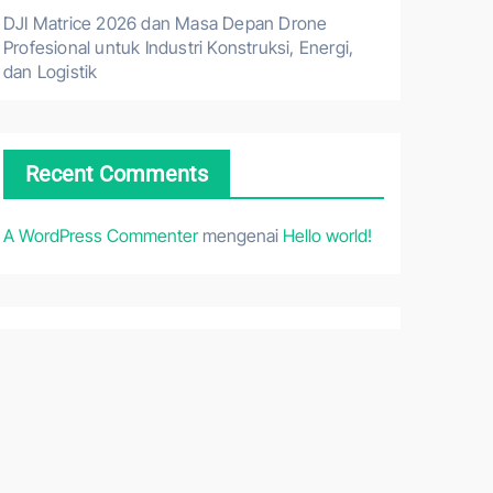
DJI Matrice 2026 dan Masa Depan Drone
Profesional untuk Industri Konstruksi, Energi,
dan Logistik
Recent Comments
A WordPress Commenter
mengenai
Hello world!