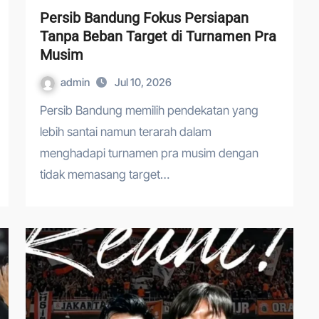
Persib Bandung Fokus Persiapan
Tanpa Beban Target di Turnamen Pra
Musim
admin
Jul 10, 2026
Persib Bandung memilih pendekatan yang
lebih santai namun terarah dalam
menghadapi turnamen pra musim dengan
tidak memasang target…