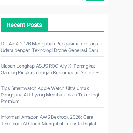
Recent Posts
DJI Air 4 2026 Mengubah Pengalaman Fotografi
Udara dengan Teknologi Drone Generasi Baru
Ulasan Lengkap ASUS ROG Ally X: Perangkat
Gaming Ringkas dengan Kemampuan Setara PC
Tips Smartwatch Apple Watch Ultra untuk
Pengguna Aktif yang Membutuhkan Teknologi
Premium
Informasi Amazon AWS Bedrock 2026: Cara
Teknologi AI Cloud Mengubah Industri Digital