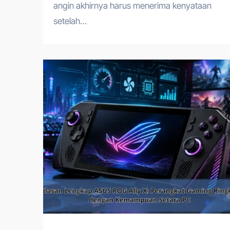
angin akhirnya harus menerima kenyataan
setelah…