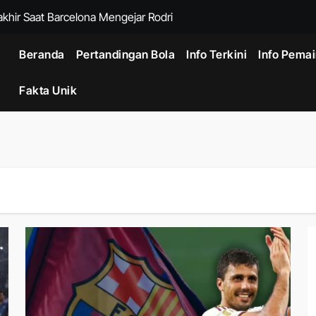
khir Saat Barcelona Mengejar Rodri
 Andalan Indonesia untuk Laga Krusial
Beranda
Pertandingan Bola
Info Terkini
Info Pema
l agar Singapura Sulit Mengembangkan Permainan
Fakta Unik
unggulan Persebaya pada Laga Puncak
aman Fotografi Udara dengan Teknologi Drone Generasi Baru
: Perangkat Gaming Ringkas dengan Kemampuan Setara PC
tra untuk Pengguna Aktif yang Membutuhkan Teknologi Premium
26: Cara Teknologi AI Cloud Mengubah Industri Digital
Drone Profesional untuk Industri Konstruksi, Energi, dan Logisti
5 6 Dari Persebaya dalam Adu Penalti Final