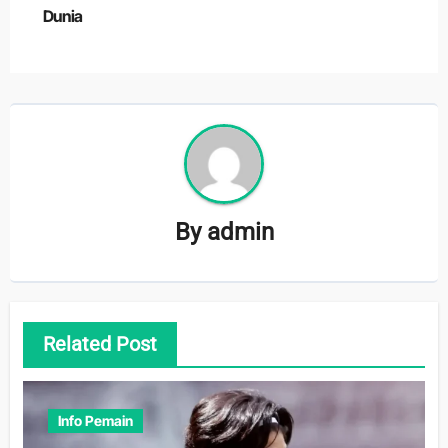
Dunia
By
admin
Related Post
Info Pemain