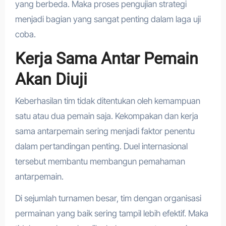
yang berbeda. Maka proses pengujian strategi
menjadi bagian yang sangat penting dalam laga uji
coba.
Kerja Sama Antar Pemain
Akan Diuji
Keberhasilan tim tidak ditentukan oleh kemampuan
satu atau dua pemain saja. Kekompakan dan kerja
sama antarpemain sering menjadi faktor penentu
dalam pertandingan penting. Duel internasional
tersebut membantu membangun pemahaman
antarpemain.
Di sejumlah turnamen besar, tim dengan organisasi
permainan yang baik sering tampil lebih efektif. Maka