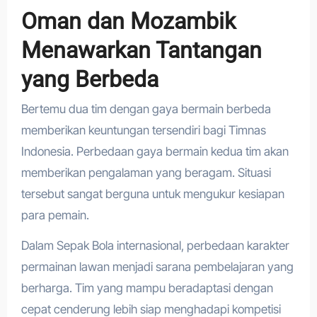
Oman dan Mozambik
Menawarkan Tantangan
yang Berbeda
Bertemu dua tim dengan gaya bermain berbeda
memberikan keuntungan tersendiri bagi Timnas
Indonesia. Perbedaan gaya bermain kedua tim akan
memberikan pengalaman yang beragam. Situasi
tersebut sangat berguna untuk mengukur kesiapan
para pemain.
Dalam Sepak Bola internasional, perbedaan karakter
permainan lawan menjadi sarana pembelajaran yang
berharga. Tim yang mampu beradaptasi dengan
cepat cenderung lebih siap menghadapi kompetisi