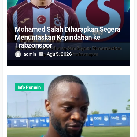
Mohamed Salah Diharapkan Segera
Menuntaskan Kepindahan ke
Trabzonspor
admin
Agu 5, 2026
Info Pemain