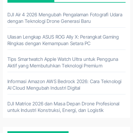
DJI Air 4 2026 Mengubah Pengalaman Fotografi Udara
dengan Teknologi Drone Generasi Baru
Ulasan Lengkap ASUS ROG Ally X: Perangkat Gaming
Ringkas dengan Kemampuan Setara PC
Tips Smartwatch Apple Watch Ultra untuk Pengguna
Aktif yang Membutuhkan Teknologi Premium
Informasi Amazon AWS Bedrock 2026: Cara Teknologi
AI Cloud Mengubah Industri Digital
DJI Matrice 2026 dan Masa Depan Drone Profesional
untuk Industri Konstruksi, Energi, dan Logistik