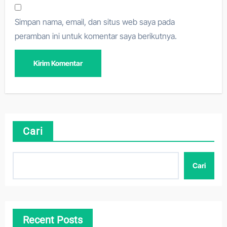
Simpan nama, email, dan situs web saya pada
peramban ini untuk komentar saya berikutnya.
Cari
Cari
Recent Posts