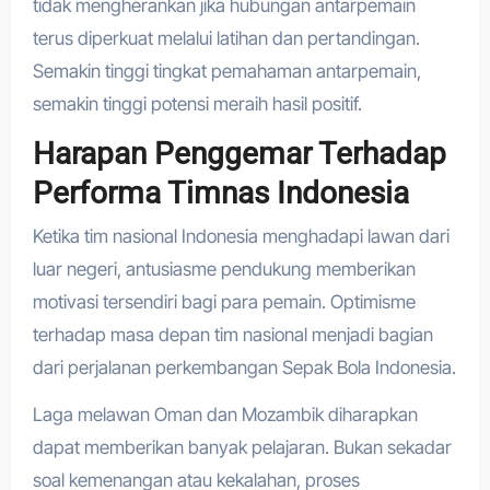
tidak mengherankan jika hubungan antarpemain
terus diperkuat melalui latihan dan pertandingan.
Semakin tinggi tingkat pemahaman antarpemain,
semakin tinggi potensi meraih hasil positif.
Harapan Penggemar Terhadap
Performa Timnas Indonesia
Ketika tim nasional Indonesia menghadapi lawan dari
luar negeri, antusiasme pendukung memberikan
motivasi tersendiri bagi para pemain. Optimisme
terhadap masa depan tim nasional menjadi bagian
dari perjalanan perkembangan Sepak Bola Indonesia.
Laga melawan Oman dan Mozambik diharapkan
dapat memberikan banyak pelajaran. Bukan sekadar
soal kemenangan atau kekalahan, proses