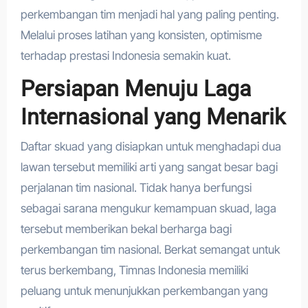
perkembangan tim menjadi hal yang paling penting.
Melalui proses latihan yang konsisten, optimisme
terhadap prestasi Indonesia semakin kuat.
Persiapan Menuju Laga
Internasional yang Menarik
Daftar skuad yang disiapkan untuk menghadapi dua
lawan tersebut memiliki arti yang sangat besar bagi
perjalanan tim nasional. Tidak hanya berfungsi
sebagai sarana mengukur kemampuan skuad, laga
tersebut memberikan bekal berharga bagi
perkembangan tim nasional. Berkat semangat untuk
terus berkembang, Timnas Indonesia memiliki
peluang untuk menunjukkan perkembangan yang