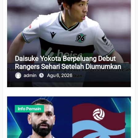
Daisuke Yokota Berpeluang Debut
Rangers Sehari Setelah Diumumkan
admin
Agu 6, 2026
Info Pemain