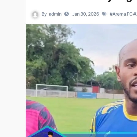
By
admin
Jan 30, 2026
#
Arema FC
#