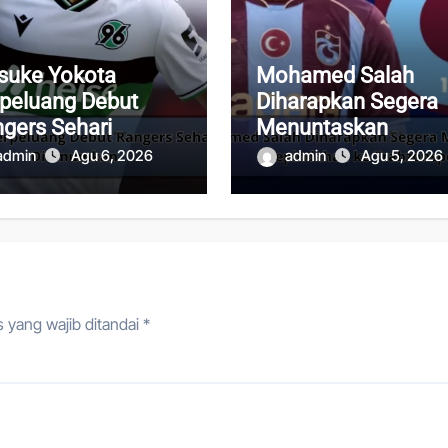
suke Yokota
Mohamed Salah
peluang Debut
Diharapkan Segera
gers Sehari
Menuntaskan
telah Diumumkan
Kepindahan ke
admin
Agu 6, 2026
admin
Agu 5, 2026
Trabzonspor
 yang wajib ditandai
*