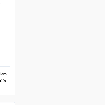
i
a
alam
-0