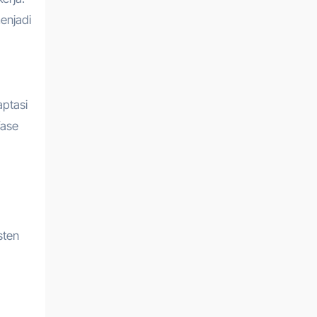
enjadi
ptasi
fase
sten