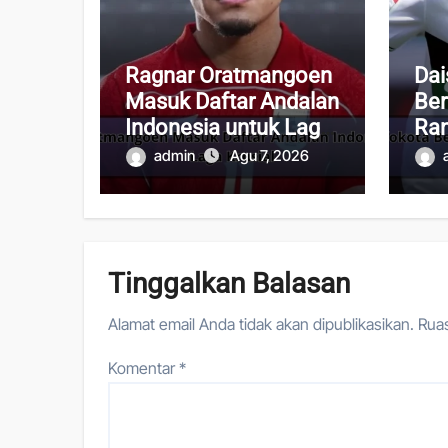
Ragnar Oratmangoen
Dai
Masuk Daftar Andalan
Ber
Indonesia untuk Laga
Ran
Krusial
Se
admin
Agu 7, 2026
Tinggalkan Balasan
Alamat email Anda tidak akan dipublikasikan.
Ruas
Komentar
*