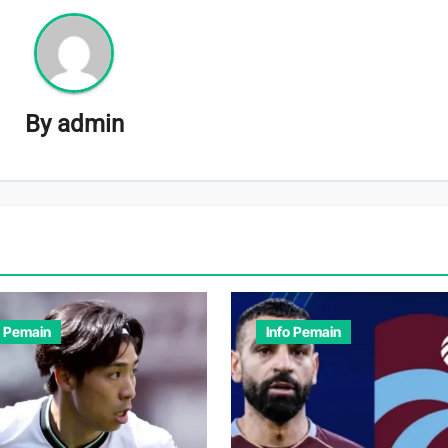
By
admin
o Pemain
Info Pemain