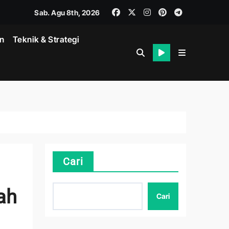
Sab. Agu 8th, 2026
in
Teknik & Strategi
Cari
k
ah
Cari