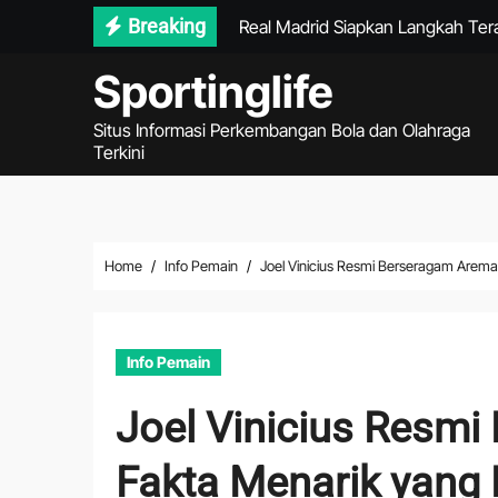
Skip
Breaking
Real Madrid Siapkan Langkah Tera
to
Ragnar Oratmangoen Masuk Daftar
Sportinglife
content
Garuda Perlu Menekan Sejak Awa
Situs Informasi Perkembangan Bola dan Olahraga
Terkini
Gol Matricardi Menggagalkan Ke
DJI Air 4 2026 Mengubah Pengal
Ulasan Lengkap ASUS ROG Ally X
Home
Info Pemain
Joel Vinicius Resmi Berseragam Arema 
Tips Smartwatch Apple Watch Ul
Informasi Amazon AWS Bedrock 20
Info Pemain
DJI Matrice 2026 dan Masa Depan 
Joel Vinicius Resmi
Persib Gagal Juara Setelah Kalah 
Fakta Menarik yang 