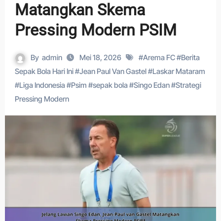
Matangkan Skema
Pressing Modern PSIM
By
admin
Mei 18, 2026
#
Arema FC
#
Berita
Sepak Bola Hari Ini
#
Jean Paul Van Gastel
#
Laskar Mataram
#
Liga Indonesia
#
Psim
#
sepak bola
#
Singo Edan
#
Strategi
Pressing Modern