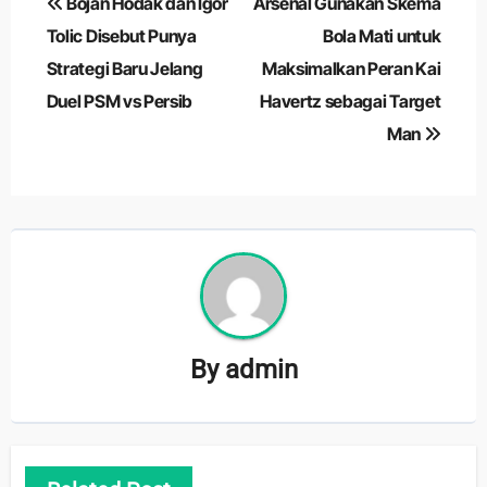
Bojan Hodak dan Igor
Arsenal Gunakan Skema
pos
Tolic Disebut Punya
Bola Mati untuk
Strategi Baru Jelang
Maksimalkan Peran Kai
Duel PSM vs Persib
Havertz sebagai Target
Man
By
admin