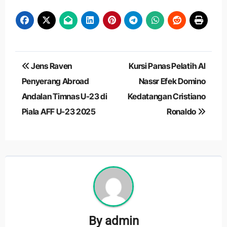
Navigasi
Jens Raven
Kursi Panas Pelatih Al
pos
Penyerang Abroad
Nassr Efek Domino
Andalan Timnas U-23 di
Kedatangan Cristiano
Piala AFF U-23 2025
Ronaldo
By
admin