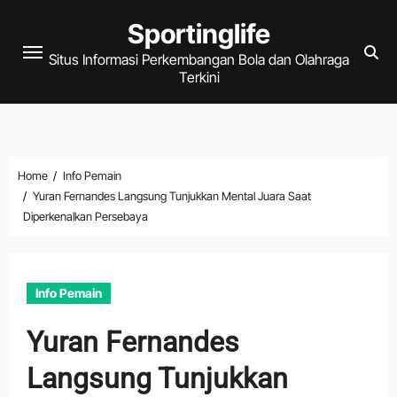
Skip
Sportinglife
to
Situs Informasi Perkembangan Bola dan Olahraga
content
Terkini
Home
Info Pemain
Yuran Fernandes Langsung Tunjukkan Mental Juara Saat
Diperkenalkan Persebaya
Info Pemain
Yuran Fernandes
Langsung Tunjukkan