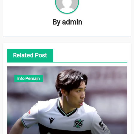
By
admin
Related Post
Info Pemain