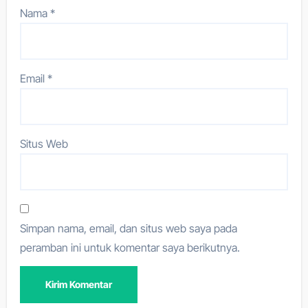
Nama
*
Email
*
Situs Web
Simpan nama, email, dan situs web saya pada
peramban ini untuk komentar saya berikutnya.