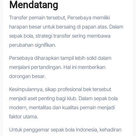
Mendatang
Transfer pemain tersebut, Persebaya memiliki
harapan besar untuk bersaing di papan atas. Dalam
sepak bola, strategi transfer sering membawa
perubahan signifikan.
Persebaya diharapkan tampil lebih solid dalam
menjalani pertandingan. Hal ini memberikan
dorongan besar.
Kesimpulannya, sikap profesional bek tersebut
menjadi aset penting bagi klub. Dalam sepak bola
modern, mentalitas dan kualitas pemain menjadi
faktor utama.
Untuk penggemar sepak bola Indonesia, kehadiran