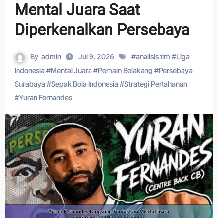
Mental Juara Saat
Diperkenalkan Persebaya
By
admin
Jul 9, 2026
#
analisis tim
#
Liga
Indonesia
#
Mental Juara
#
Pemain Belakang
#
Persebaya
Surabaya
#
Sepak Bola Indonesia
#
Strategi Pertahanan
#
Yuran Fernandes