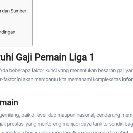
an dan Sumber
andingan
hi Gaji Pemain Liga 1
. Ada beberapa faktor kunci yang menentukan besaran gaji ya
r-faktor ini akan membantu kita memahami kompleksitas
info
emain
gemilang, baik di level klub maupun nasional, cenderung memil
jak prestasi yang mentereng menjadi daya tarik tersendiri bagi
yang lebih besar untuk mendapatkan jasa pemain tersebut.