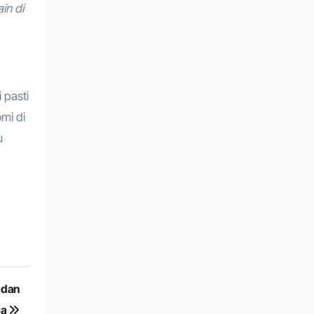
in di
 pasti
mi di
u
 dan
ia