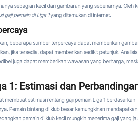
au hanya sebagian kecil dari gambaran yang sebenarnya. Oleh 
si gaji pemain di Liga 1
yang ditemukan di internet.
percaya
apatkan, beberapa sumber terpercaya dapat memberikan gamba
n, jika tersedia, dapat memberikan sedikit petunjuk. Analisis
kredibel juga dapat memberikan wawasan yang berharga, mes
ga 1: Estimasi dan Perbandinga
pat membuat estimasi rentang gaji pemain Liga 1 berdasarkan
mnya. Pemain bintang di klub besar kemungkinan mendapatkan 
sedangkan pemain di klub kecil mungkin menerima gaji yang ja