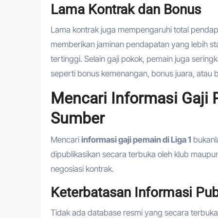
Lama Kontrak dan Bonus
Lama kontrak juga mempengaruhi total pendap
memberikan jaminan pendapatan yang lebih stab
tertinggi. Selain gaji pokok, pemain juga serin
seperti bonus kemenangan, bonus juara, atau 
Mencari Informasi Gaji 
Sumber
Mencari
informasi gaji pemain di Liga 1
bukanla
dipublikasikan secara terbuka oleh klub maupun
negosiasi kontrak.
Keterbatasan Informasi Pub
Tidak ada database resmi yang secara terbuka