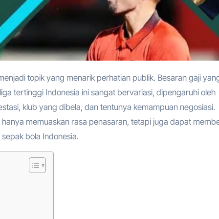
iga tertinggi Indonesia ini sangat bervariasi, dipengaruhi oleh
estasi, klub yang dibela, dan tentunya kemampuan negosiasi.
k hanya memuaskan rasa penasaran, tetapi juga dapat membe
 sepak bola Indonesia.