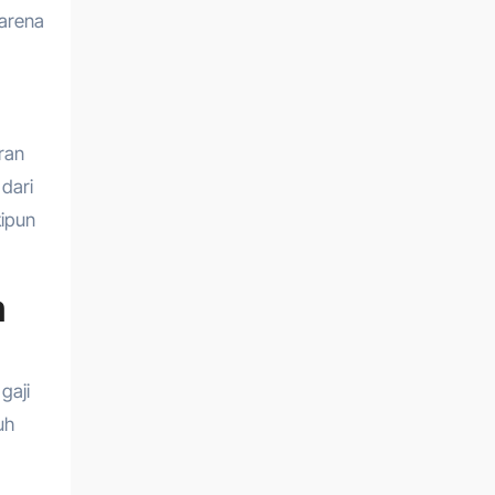
karena
ran
 dari
kipun
n
gaji
uh