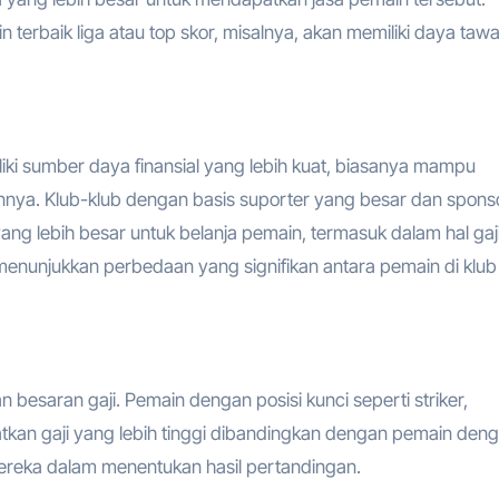
erbaik liga atau top skor, misalnya, akan memiliki daya tawa
iki sumber daya finansial yang lebih kuat, biasanya mampu
nnya. Klub-klub dengan basis suporter yang besar dan spons
g lebih besar untuk belanja pemain, termasuk dalam hal gaji
enunjukkan perbedaan yang signifikan antara pemain di klub
besaran gaji. Pemain dengan posisi kunci seperti striker,
kan gaji yang lebih tinggi dibandingkan dengan pemain den
l mereka dalam menentukan hasil pertandingan.