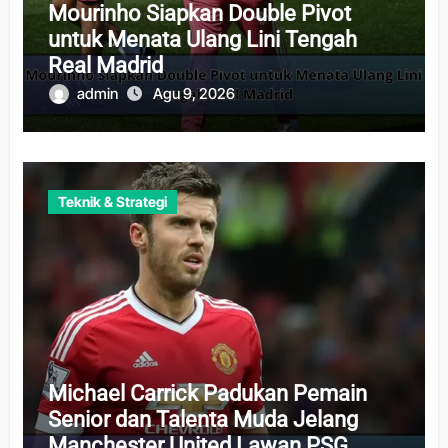
Mourinho Siapkan Double Pivot
untuk Menata Ulang Lini Tengah
Real Madrid
admin
Agu 9, 2026
Teknik & Strategi
Michael Carrick Padukan Pemain
Senior dan Talenta Muda Jelang
Manchester United Lawan PSG