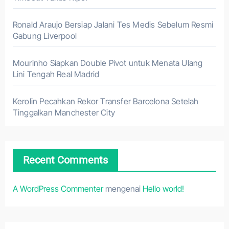
Ronald Araujo Bersiap Jalani Tes Medis Sebelum Resmi
Gabung Liverpool
Mourinho Siapkan Double Pivot untuk Menata Ulang
Lini Tengah Real Madrid
Kerolin Pecahkan Rekor Transfer Barcelona Setelah
Tinggalkan Manchester City
Recent Comments
A WordPress Commenter
mengenai
Hello world!