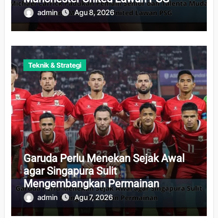
admin
Agu 8, 2026
Teknik & Strategi
Garuda Perlu Menekan Sejak Awal
agar Singapura Sulit
Mengembangkan Permainan
admin
Agu 7, 2026