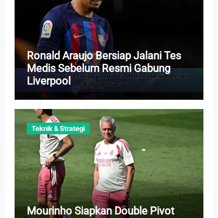
Ronald Araujo Bersiap Jalani Tes
Medis Sebelum Resmi Gabung
Liverpool
Teknik & Strategi
Mourinho Siapkan Double Pivot