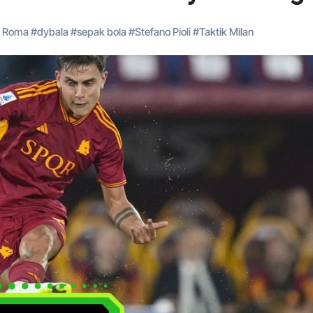
 Roma
#
dybala
#
sepak bola
#
Stefano Pioli
#
Taktik Milan