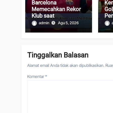
Barcelona
Ke
Memecahkan Rekor
Gol
Klub saat
Pe
Memboyong Kerolin
Em
admin
Agu 5, 2026
dari Manchester City
Tinggalkan Balasan
Alamat email Anda tidak akan dipublikasikan.
Ruas
Komentar
*