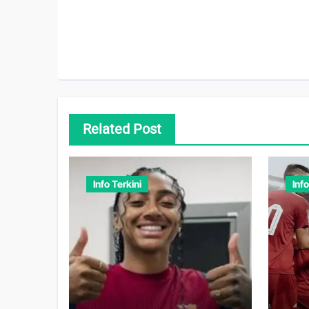
Related Post
Info Terkini
Info