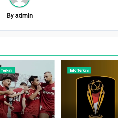
By
admin
 Terkini
Info Terkini