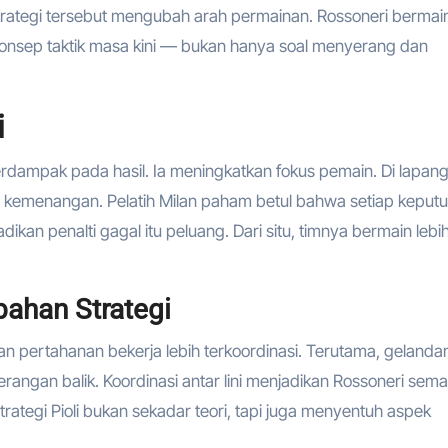
strategi tersebut mengubah arah permainan. Rossoneri bermai
i konsep taktik masa kini — bukan hanya soal menyerang dan
i
berdampak pada hasil. Ia meningkatkan fokus pemain. Di lapan
nci kemenangan. Pelatih Milan paham betul bahwa setiap keput
kan penalti gagal itu peluang. Dari situ, timnya bermain lebi
bahan Strategi
an pertahanan bekerja lebih terkoordinasi. Terutama, gelanda
angan balik. Koordinasi antar lini menjadikan Rossoneri sema
ategi Pioli bukan sekadar teori, tapi juga menyentuh aspek