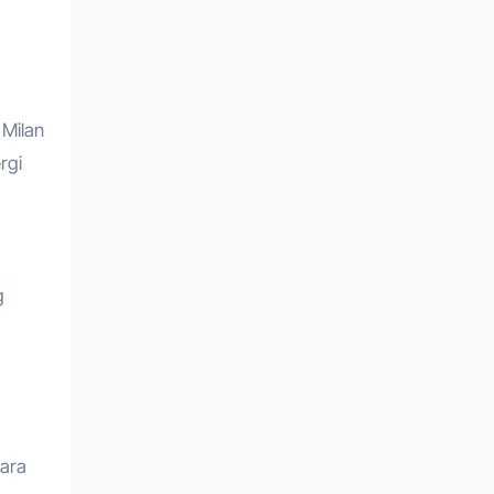
 Milan
rgi
g
cara