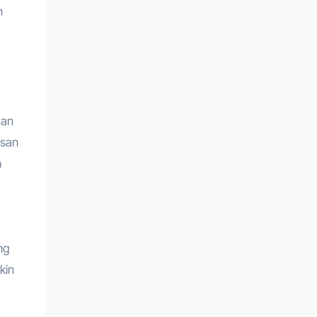
n
gan
usan
h
ng
kin