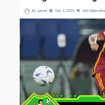
By
admin
Nov 3, 2025
#
AC Milan
#
As