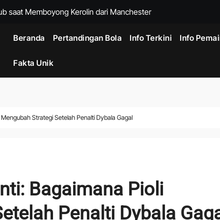
ra Menuntaskan Kepindahan ke Trabzonspor
ersija Kesulitan Mengembangkan Permainan
Beranda
Pertandingan Bola
Info Terkini
Info Pema
Villa setelah Menang Banding di CAS
Fakta Unik
bi Jawa Timur Berebut Tiket Final
S Antar Persija Menembus Empat Besar
l saat Persib Berhadapan dengan Persija
i Mengubah Strategi Setelah Penalti Dybala Gagal
 Menghindari Permainan Provokatif Vietnam
agal Menembus Pertahanan Singapura
n Derby Pramusim di Perth Malam Ini
nti: Bagaimana Pioli
etelah Penalti Dybala Gaga