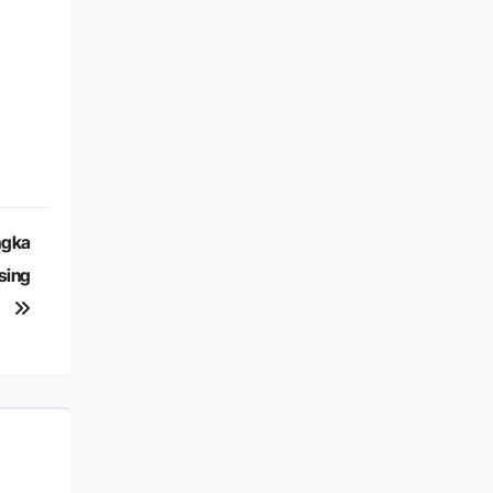
ngka
sing