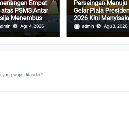
menangan Empat
Persaingan Menuju
 atas PSMS Antar
Gelar Piala Preside
rsija Menembus
2026 Kini Menyisak
pat Besar
Empat Tim
admin
Agu 4, 2026
admin
Agu 3, 2026
 yang wajib ditandai
*