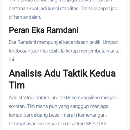
bertahan kuat jadi kunci stabilitas. Transisi cepat jadi
pilihan andalan.
Peran Eka Ramdani
Eka Ramdani mempunyai kecerdasan taktik. Umpan
terobosan jadi nilai lebih. Ia kerap menjembatani antar
lini.
Analisis Adu Taktik Kedua
Tim
Adu strategi antara juru taktik kemungkinan menjadi
sorotan. Tim mana pun yang sanggup menjaga
tempo berpeluang besar meraih kemenangan.
Pembahasan ini sesuai berdasarkan SEPUTAR