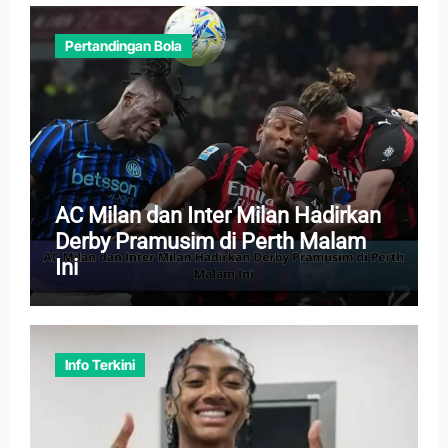
Pertandingan Bola
AC Milan dan Inter Milan Hadirkan
Derby Pramusim di Perth Malam
Ini
Info Terkini