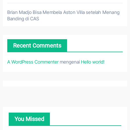
Brian Madjo Bisa Membela Aston Villa setelah Menang
Banding di CAS
Recent Comments
A WordPress Commenter
mengenai
Hello world!
You Missed