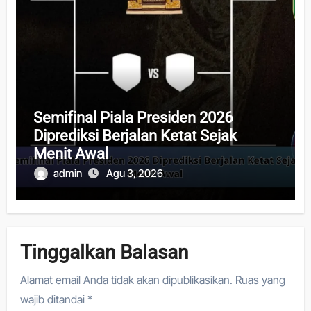
Semifinal Piala Presiden 2026
Diprediksi Berjalan Ketat Sejak
Menit Awal
admin
Agu 3, 2026
Tinggalkan Balasan
Alamat email Anda tidak akan dipublikasikan.
Ruas yang
wajib ditandai
*