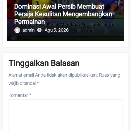
Dominasi Awal Persib Membuat
Persija Kesulitan Mengembangkan
Permainan
admin
Agu 5, 2026
Tinggalkan Balasan
Alamat email Anda tidak akan dipublikasikan.
Ruas yang
wajib ditandai
*
Komentar
*