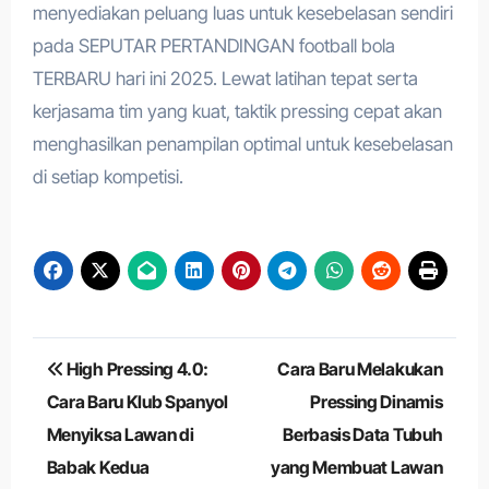
menyediakan peluang luas untuk kesebelasan sendiri
pada SEPUTAR PERTANDINGAN football bola
TERBARU hari ini 2025. Lewat latihan tepat serta
kerjasama tim yang kuat, taktik pressing cepat akan
menghasilkan penampilan optimal untuk kesebelasan
di setiap kompetisi.
Navigasi
High Pressing 4.0:
Cara Baru Melakukan
pos
Cara Baru Klub Spanyol
Pressing Dinamis
Menyiksa Lawan di
Berbasis Data Tubuh
Babak Kedua
yang Membuat Lawan