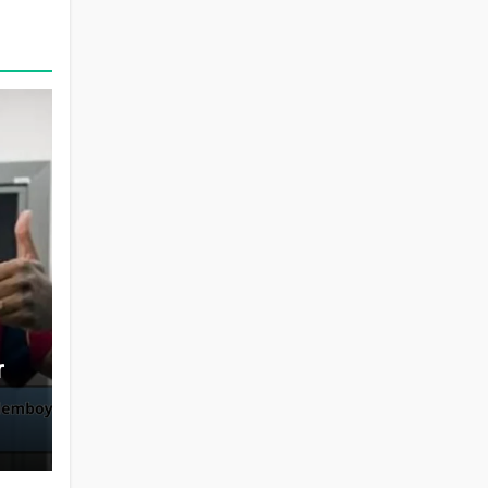
r
n
y