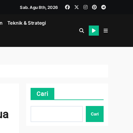
Sab. Agu 8th, 2026
in
Teknik & Strategi
Cari
k
ua
Cari