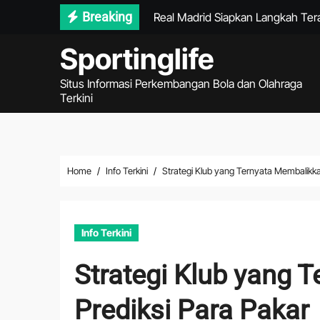
Skip
Breaking
Real Madrid Siapkan Langkah Tera
to
Ragnar Oratmangoen Masuk Daftar
Sportinglife
content
Garuda Perlu Menekan Sejak Awa
Situs Informasi Perkembangan Bola dan Olahraga
Terkini
Gol Matricardi Menggagalkan Ke
DJI Air 4 2026 Mengubah Pengal
Ulasan Lengkap ASUS ROG Ally X
Home
Info Terkini
Strategi Klub yang Ternyata Membalikk
Tips Smartwatch Apple Watch Ul
Informasi Amazon AWS Bedrock 20
Info Terkini
DJI Matrice 2026 dan Masa Depan 
Strategi Klub yang
Persib Gagal Juara Setelah Kalah 
Prediksi Para Pakar