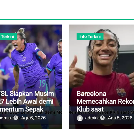
 Terkini
Info Terkini
SL Siapkan Musim
Barcelona
7 Lebih Awal demi
Memecahkan Reko
mentum Sepak
Klub saat
a Wanita
Memboyong Keroli
admin
Agu 6, 2026
admin
Agu 5, 2026
dari Manchester Cit