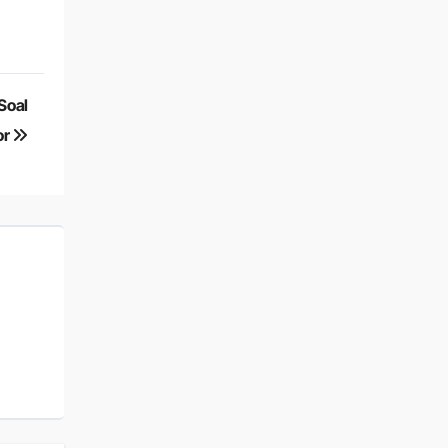
Soal
or