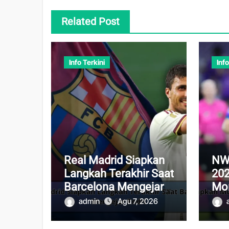
Related Post
Info Terkini
Info
Real Madrid Siapkan
NW
Langkah Terakhir Saat
202
Barcelona Mengejar
Mo
Rodri
Bol
admin
Agu 7, 2026