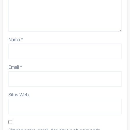
Nama
*
Email
*
Situs Web