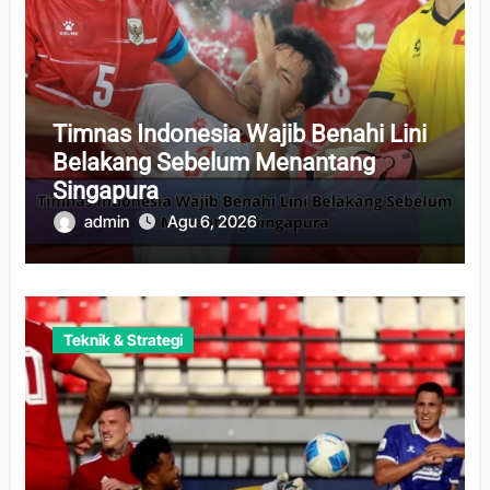
Timnas Indonesia Wajib Benahi Lini
Belakang Sebelum Menantang
Singapura
admin
Agu 6, 2026
Teknik & Strategi