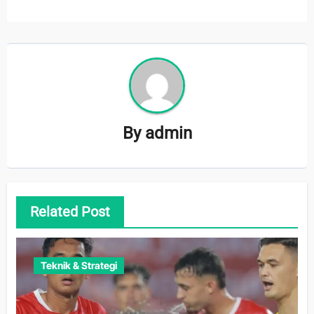
By
admin
Related Post
Teknik & Strategi