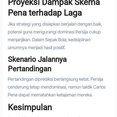
Proyeksi Dampak Skema
Pena terhadap Laga
Jika strategi yang disiapkan berjalan dengan baik,
potensi guna mengurangi dominasi Persija cukup
menjanjikan. Dalam Sepak Bola, kedisiplinan
umumnya menjadi hasil positif.
Skenario Jalannya
Pertandingan
Pertandingan diprediksi berlangsung ketat. Persija
cenderung tetap mendominasi, namun taktik Carlos
Pena dapat mematahkan ketajaman mereka.
Kesimpulan