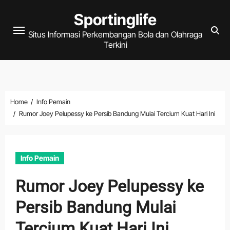
Skip
Sportinglife
to
Situs Informasi Perkembangan Bola dan Olahraga
content
Terkini
Home
Info Pemain
Rumor Joey Pelupessy ke Persib Bandung Mulai Tercium Kuat Hari Ini
Info Pemain
Rumor Joey Pelupessy ke
Persib Bandung Mulai
Tercium Kuat Hari Ini