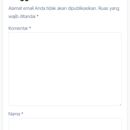
Alamat email Anda tidak akan dipublikasikan.
Ruas yang
wajib ditandai
*
Komentar
*
Nama
*