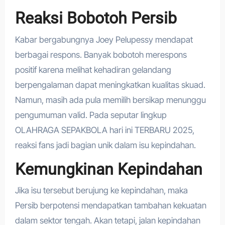
Reaksi Bobotoh Persib
Kabar bergabungnya Joey Pelupessy mendapat
berbagai respons. Banyak bobotoh merespons
positif karena melihat kehadiran gelandang
berpengalaman dapat meningkatkan kualitas skuad.
Namun, masih ada pula memilih bersikap menunggu
pengumuman valid. Pada seputar lingkup
OLAHRAGA SEPAKBOLA hari ini TERBARU 2025,
reaksi fans jadi bagian unik dalam isu kepindahan.
Kemungkinan Kepindahan
Jika isu tersebut berujung ke kepindahan, maka
Persib berpotensi mendapatkan tambahan kekuatan
dalam sektor tengah. Akan tetapi, jalan kepindahan