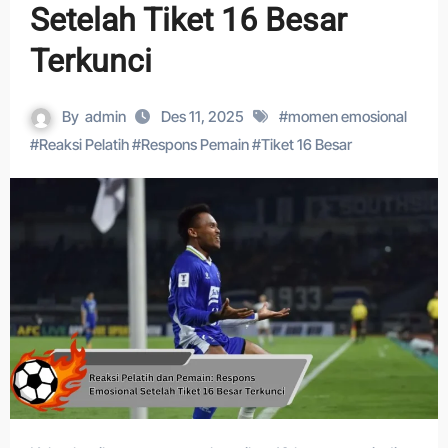
Setelah Tiket 16 Besar
Terkunci
By
admin
Des 11, 2025
#
momen emosional
#
Reaksi Pelatih
#
Respons Pemain
#
Tiket 16 Besar