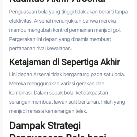
Penguasaan bola yang tinggi tidak akan berarti tanpa
efektivitas. Arsenal menunjukkan bahwa mereka
mampu mengubah kontrol permainan menjadi gol.
Pergerakan lini depan yang dinamis membuat
pertahanan rival kewalahan.
Ketajaman di Sepertiga Akhir
Lini depan Arsenal tidak bergantung pada satu pola.
Mereka menggunakan variasi gerakan dan
kombinasi. Dalam sepak bola, ketidakpastian
serangan membuat lawan sulit bertahan. Inilah yang
menjadi rahasia kemenangan telak.
Dampak Strategi