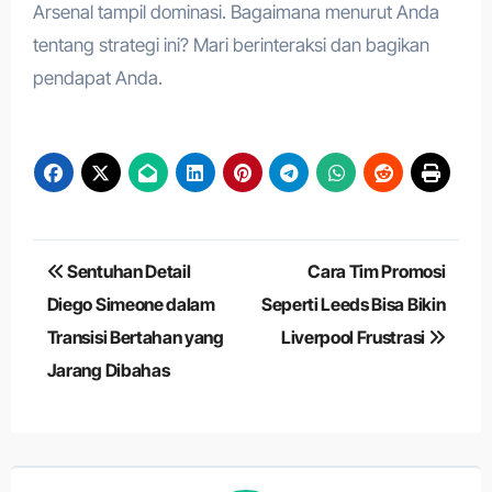
Arsenal tampil dominasi. Bagaimana menurut Anda
tentang strategi ini? Mari berinteraksi dan bagikan
pendapat Anda.
Navigasi
Sentuhan Detail
Cara Tim Promosi
pos
Diego Simeone dalam
Seperti Leeds Bisa Bikin
Transisi Bertahan yang
Liverpool Frustrasi
Jarang Dibahas