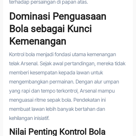
terhadap persaingan di papan atas.
Dominasi Penguasaan
Bola sebagai Kunci
Kemenangan
Kontrol bola menjadi fondasi utama kemenangan
telak Arsenal. Sejak awal pertandingan, mereka tidak
memberi kesempatan kepada lawan untuk
mengembangkan permainan. Dengan alur umpan
yang rapi dan tempo terkontrol, Arsenal mampu
menguasai ritme sepak bola. Pendekatan ini
membuat lawan lebih banyak bertahan dan
kehilangan inisiatif.
Nilai Penting Kontrol Bola