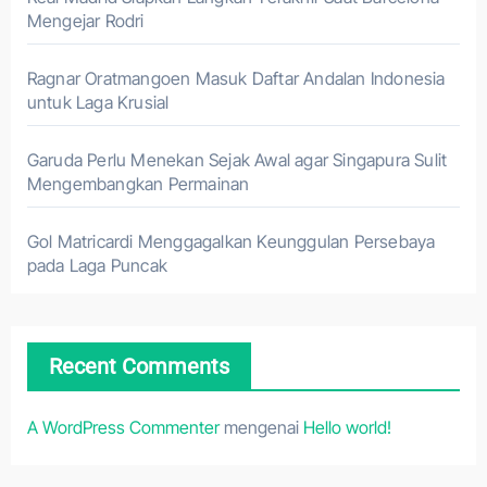
Mengejar Rodri
Ragnar Oratmangoen Masuk Daftar Andalan Indonesia
untuk Laga Krusial
Garuda Perlu Menekan Sejak Awal agar Singapura Sulit
Mengembangkan Permainan
Gol Matricardi Menggagalkan Keunggulan Persebaya
pada Laga Puncak
Recent Comments
A WordPress Commenter
mengenai
Hello world!