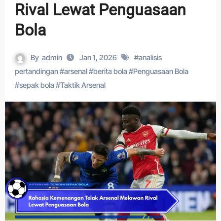
Rival Lewat Penguasaan
Bola
By
admin
Jan 1, 2026
#
analisis
pertandingan
#
arsenal
#
berita bola
#
Penguasaan Bola
#
sepak bola
#
Taktik Arsenal