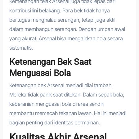
Kemenangan telak Arsenal juga tidak lepas dari
kontribusi lini belakang. Para bek tidak hanya
bertugas menghalau serangan, tetapi juga aktif
dalam membangun serangan. Dengan umpan awal
yang akurat, Arsenal bisa mengalirkan bola secara
sistematis.
Ketenangan Bek Saat
Menguasai Bola
Ketenangan bek Arsenal menjadi nilai tambah.
Mereka tidak panik saat ditekan. Dalam sepak bola,
keberanian menguasai bola di area sendiri
membantu memecah tekanan lawan. Hal ini menjadi
bagian penting dari identitas permainan.
Kualitas Akhir Arsenal