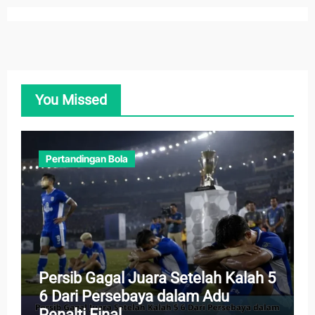
You Missed
Pertandingan Bola
Persib Gagal Juara Setelah Kalah 5
6 Dari Persebaya dalam Adu
Penalti Final