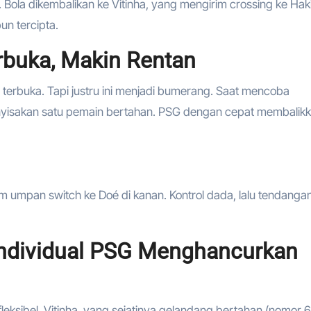
 Bola dikembalikan ke Vitinha, yang mengirim crossing ke Hak
n tercipta.
erbuka, Makin Rentan
h terbuka. Tapi justru ini menjadi bumerang. Saat mencoba
nyisakan satu pemain bertahan. PSG dengan cepat membalik
rim umpan switch ke Doé di kanan. Kontrol dada, lalu tendanga
Individual PSG Menghancurkan
leksibel. Vitinha, yang sejatinya gelandang bertahan (nomor 6