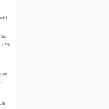
uild-
atau
a yang
epat.
.
 Ia