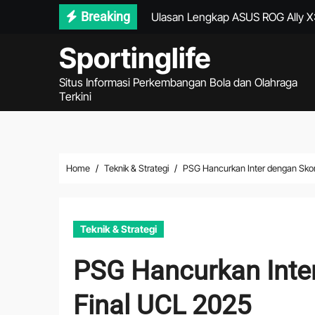
Skip
Breaking
Ulasan Lengkap ASUS ROG Ally X
to
Tips Smartwatch Apple Watch Ul
Sportinglife
content
Informasi Amazon AWS Bedrock 20
Situs Informasi Perkembangan Bola dan Olahraga
Terkini
DJI Matrice 2026 dan Masa Depan 
Rangers Uji Ketangguhan Jagielloni
NWSL Siapkan Musim 2027 Lebih
Home
Teknik & Strategi
PSG Hancurkan Inter dengan Skor
Daisuke Yokota Berpeluang Debu
Timnas Indonesia Wajib Benahi L
Teknik & Strategi
Sponsor Piala Presiden Tembus Rp
PSG Hancurkan Inte
DJI Air 4 2026 Mengubah Pengal
Final UCL 2025