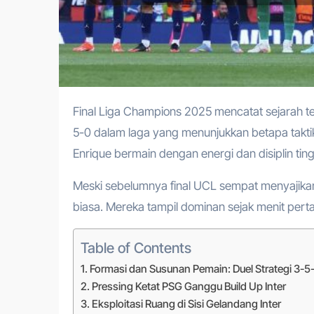
Final Liga Champions 2025 mencatat sejarah tersendiri. PSG berhasil membantai Inter Milan dengan skor mencolok
5-0 dalam laga yang menunjukkan betapa taktik
Enrique bermain dengan energi dan disiplin tin
Meski sebelumnya final UCL sempat menyajikan 
biasa. Mereka tampil dominan sejak menit pert
Table of Contents
Formasi dan Susunan Pemain: Duel Strategi 3-5
Pressing Ketat PSG Ganggu Build Up Inter
Eksploitasi Ruang di Sisi Gelandang Inter