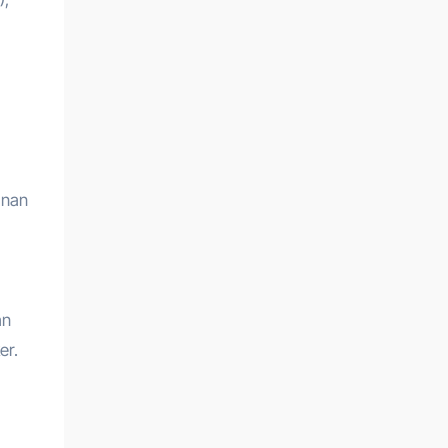
anan
an
er.