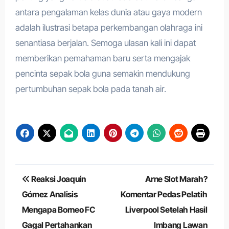
antara pengalaman kelas dunia atau gaya modern
adalah ilustrasi betapa perkembangan olahraga ini
senantiasa berjalan. Semoga ulasan kali ini dapat
memberikan pemahaman baru serta mengajak
pencinta sepak bola guna semakin mendukung
pertumbuhan sepak bola pada tanah air.
Navigasi
Reaksi Joaquín
Arne Slot Marah?
pos
Gómez Analisis
Komentar Pedas Pelatih
Mengapa Borneo FC
Liverpool Setelah Hasil
Gagal Pertahankan
Imbang Lawan