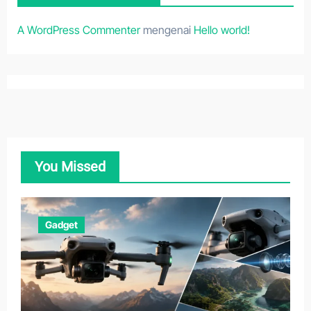
A WordPress Commenter
mengenai
Hello world!
You Missed
Gadget