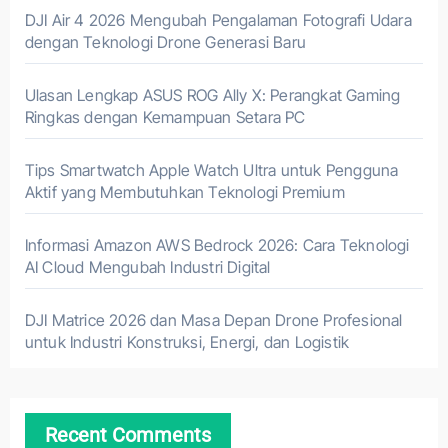
DJI Air 4 2026 Mengubah Pengalaman Fotografi Udara
dengan Teknologi Drone Generasi Baru
Ulasan Lengkap ASUS ROG Ally X: Perangkat Gaming
Ringkas dengan Kemampuan Setara PC
Tips Smartwatch Apple Watch Ultra untuk Pengguna
Aktif yang Membutuhkan Teknologi Premium
Informasi Amazon AWS Bedrock 2026: Cara Teknologi
AI Cloud Mengubah Industri Digital
DJI Matrice 2026 dan Masa Depan Drone Profesional
untuk Industri Konstruksi, Energi, dan Logistik
Recent Comments