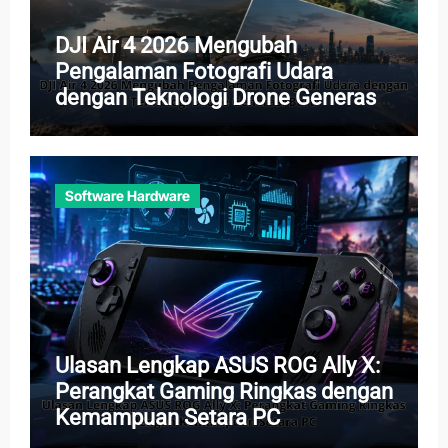
DJI Air 4 2026 Mengubah
Pengalaman Fotografi Udara
dengan Teknologi Drone Generasi
Baru
Software Hardware
Ulasan Lengkap ASUS ROG Ally X:
Perangkat Gaming Ringkas dengan
Kemampuan Setara PC