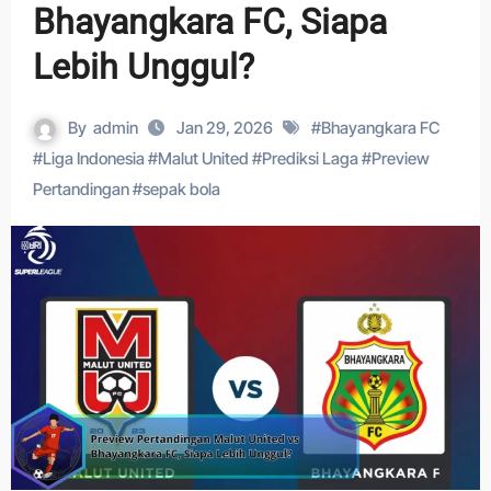
Bhayangkara FC, Siapa
Lebih Unggul?
By
admin
Jan 29, 2026
#
Bhayangkara FC
#
Liga Indonesia
#
Malut United
#
Prediksi Laga
#
Preview
Pertandingan
#
sepak bola