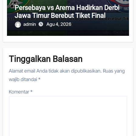
Persebaya vs Arema Hadirkan Derbi
Jawa Timur Berebut Tiket Final
admin
Agu 4, 2026
Tinggalkan Balasan
Alamat email Anda tidak akan dipublikasikan.
Ruas yang
wajib ditandai
*
Komentar
*