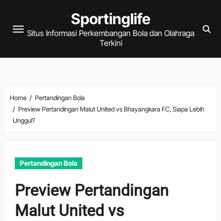
Skip
Sportinglife
to
Situs Informasi Perkembangan Bola dan Olahraga
content
Terkini
Home
Pertandingan Bola
Preview Pertandingan Malut United vs Bhayangkara FC, Siapa Lebih
Unggul?
Pertandingan Bola
Preview Pertandingan
Malut United vs