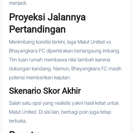
menjadi.
Proyeksi Jalannya
Pertandingan
Menimbang kondisi terkini, laga Malut United vs
Bhayangkara FC diperkirakan berlangsung imbang.
Tim tuan rumah membawa nilai tambah karena
dukungan kandang. Namun, Bhayangkara FC masih
potensi memberikan kejutan.
Skenario Skor Akhir
Salah satu opsi yang realistis yakni hasil ketat untuk
Malut United. Di sisi lain, berbagi poin juga tetap
terbuka.