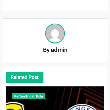
By
admin
Related Post
Pertandingan Bola