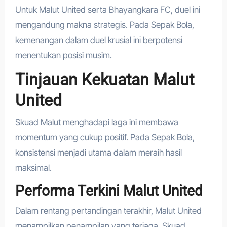
Untuk Malut United serta Bhayangkara FC, duel ini
mengandung makna strategis. Pada Sepak Bola,
kemenangan dalam duel krusial ini berpotensi
menentukan posisi musim.
Tinjauan Kekuatan Malut
United
Skuad Malut menghadapi laga ini membawa
momentum yang cukup positif. Pada Sepak Bola,
konsistensi menjadi utama dalam meraih hasil
maksimal.
Performa Terkini Malut United
Dalam rentang pertandingan terakhir, Malut United
menampilkan penampilan yang terjaga. Skuad