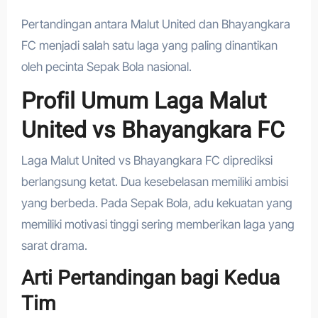
Pertandingan antara Malut United dan Bhayangkara
FC menjadi salah satu laga yang paling dinantikan
oleh pecinta Sepak Bola nasional.
Profil Umum Laga Malut
United vs Bhayangkara FC
Laga Malut United vs Bhayangkara FC diprediksi
berlangsung ketat. Dua kesebelasan memiliki ambisi
yang berbeda. Pada Sepak Bola, adu kekuatan yang
memiliki motivasi tinggi sering memberikan laga yang
sarat drama.
Arti Pertandingan bagi Kedua
Tim