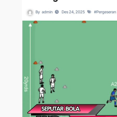
By
admin
Des 24, 2025
#
Pergeseran P