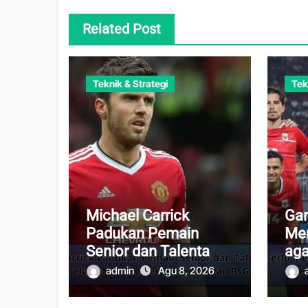
Related Post
Teknik & Strategi
Tek
Michael Carrick
Gar
Padukan Pemain
Men
Senior dan Talenta
aga
Muda Jelang
Me
admin
Agu 8, 2026
Manchester United
Pe
Lawan PSG