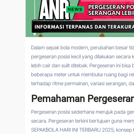
Dalam sepak bola modern, perubahan besar tidak selalu datang dari revolusi taktik yang mencolok. Justru,
pergeseran posisi kecil yang dilakukan secara k
lebih cair dan sulit ditebak. Pergeseran ini bisa
beberapa meter untuk membuka ruang bagi rek
terhadap ritme permainan, variasi serangan, d
Pemahaman Pergeseran
Pergeseran posisi sederhana merujuk pada ge
secara. Pergeseran terkini bertujuan guna 
SEPAKBOLA HARI INI TERBARU 2025, konsep ter