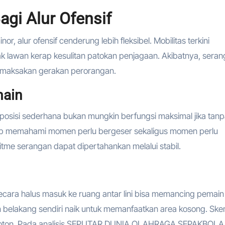
agi Alur Ofensif
r, alur ofensif cenderung lebih fleksibel. Mobilitas terkini
ak lawan kerap kesulitan patokan penjagaan. Akibatnya, sera
emaksakan gerakan perorangan.
main
n posisi sederhana bukan mungkin berfungsi maksimal jika tan
jib memahami momen perlu bergeser sekaligus momen perlu
itme serangan dapat dipertahankan melalui stabil.
ecara halus masuk ke ruang antar lini bisa memancing pemain
in belakang sendiri naik untuk memanfaatkan area kosong. Sk
 monoton. Pada analisis SEPUTAR DUNIA OLAHRAGA SEPAKBOLA