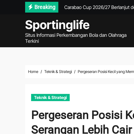
Skip
Breaking
Carabao Cup 2026/27 Berlanjut d
to
Marcus Rashford Bersiap Kembali
Sportinglife
content
Michael Carrick Padukan Pemain
Situs Informasi Perkembangan Bola dan Olahraga
Terkini
Format Playoff Championship 202
Persib Gagal Juara Setelah Kalah 
Real Madrid Siapkan Langkah Tera
Home
Teknik & Strategi
Pergeseran Posisi Kecil yang Mem
Ragnar Oratmangoen Masuk Daftar
Garuda Perlu Menekan Sejak Awa
Teknik & Strategi
Gol Matricardi Menggagalkan Ke
Pergeseran Posisi K
PSG dan Manchester United Berad
Serangan Lebih Cair