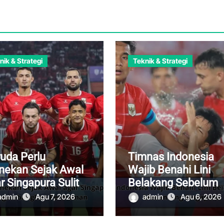
nik & Strategi
Teknik & Strategi
uda Perlu
Timnas Indonesia
ekan Sejak Awal
Wajib Benahi Lini
r Singapura Sulit
Belakang Sebelum
ngembangkan
Menantang Singapu
admin
Agu 7, 2026
admin
Agu 6, 2026
rmainan