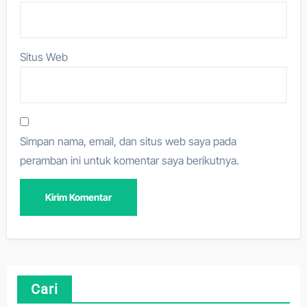
Situs Web
Simpan nama, email, dan situs web saya pada
peramban ini untuk komentar saya berikutnya.
Cari