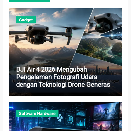
Gadget
DJI Air 4 2026 Mengubah
Pengalaman Fotografi Udara
dengan Teknologi Drone Generasi
Baru
Software Hardware