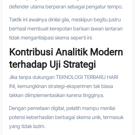
defender utama berperan sebagai pengatur tempo.
Taktik ini awalnya dinilai gila, meskipun begitu justru
berhasil membuat kerepotan barisan lawan lantaran
tidak mengantisipasi skema seperti ini.
Kontribusi Analitik Modern
terhadap Uji Strategi
Jika tanpa dukungan TEKNOLOGI TERBARU HARI
INI, kemungkinan strategi-eksperimen tak biasa
takkan diimplementasikan karena tingginya.
Dengan pemetaan digital, pelatih mampu menilai
potensi keberhasilan berbagai skema unik, termasuk
yang tidak lazim.