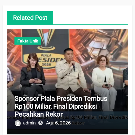
Related Post
Fakta Unik
Sponsor Piala Presiden Tembus
Rp100 Miliar, Final Diprediksi
Pecahkan Rekor
admin
Agu 6, 2026