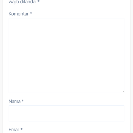
wajib ditandai
*
Komentar
*
Nama
*
Email
*