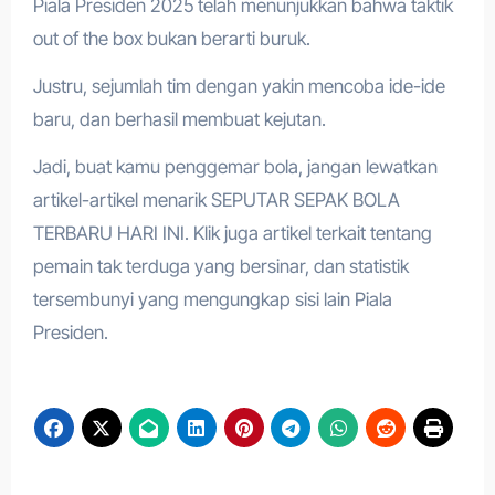
Piala Presiden 2025 telah menunjukkan bahwa taktik
out of the box bukan berarti buruk.
Justru, sejumlah tim dengan yakin mencoba ide-ide
baru, dan berhasil membuat kejutan.
Jadi, buat kamu penggemar bola, jangan lewatkan
artikel-artikel menarik SEPUTAR SEPAK BOLA
TERBARU HARI INI. Klik juga artikel terkait tentang
pemain tak terduga yang bersinar, dan statistik
tersembunyi yang mengungkap sisi lain Piala
Presiden.