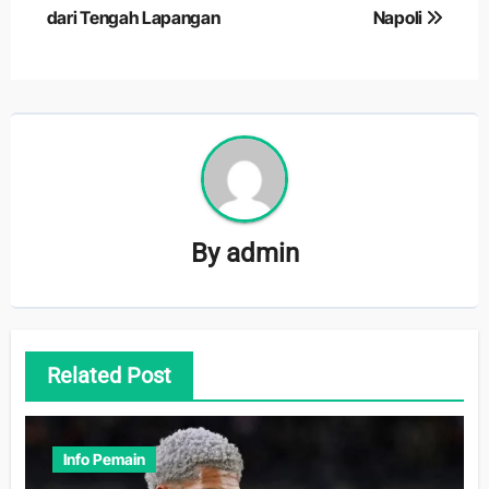
dari Tengah Lapangan
Napoli
By
admin
Related Post
Info Pemain