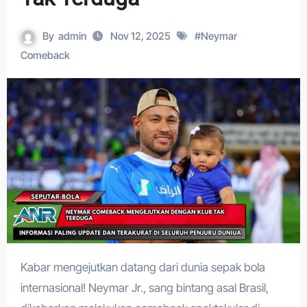
By
admin
Nov 12, 2025
#
Neymar
Comeback
Kabar mengejutkan datang dari dunia sepak bola
internasional! Neymar Jr., sang bintang asal Brasil,