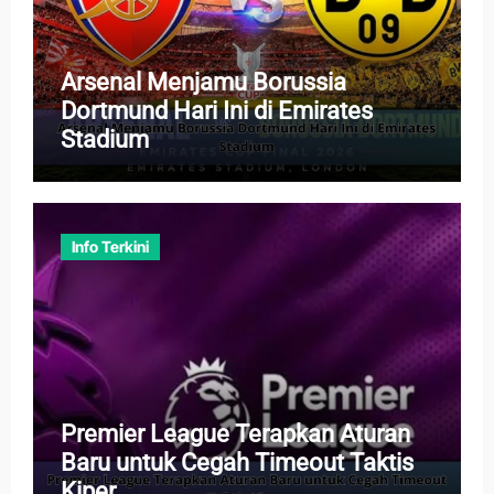
Arsenal Menjamu Borussia
Dortmund Hari Ini di Emirates
Stadium
Info Terkini
Premier League Terapkan Aturan
Baru untuk Cegah Timeout Taktis
Kiper