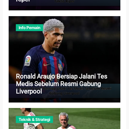
Info Pemain
Ronald Araujo Bersiap Jalani Tes
Medis Sebelum Resmi Gabung
Liverpool
Teknik & Strategi