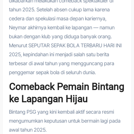
dikabarkan melakukan comeback spektakuler di
tahun 2025. Setelah absen cukup lama karena
cedera dan spekulasi masa depan kariernya,
Neymar akhirnya kembali ke lapangan — namun
bukan dengan klub yang diduga banyak orang.
Menurut SEPUTAR SEPAK BOLA TERBARU HARI INI
2025, kepindahan ini menjadi salah satu berita
terbesar di awal tahun yang mengguncang para
penggemar sepak bola di seluruh dunia.
Comeback Pemain Bintang
ke Lapangan Hijau
Bintang PSG yang kini kembali aktif secara resmi
mengumumkan keputusan untuk bermain lagi pada
awal tahun 2025.