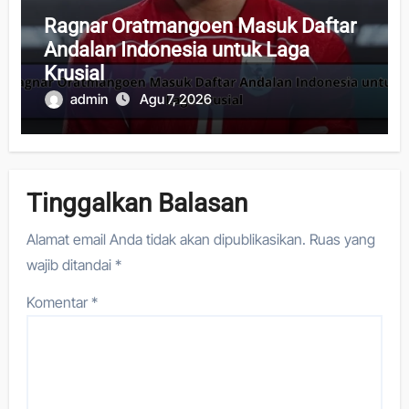
Ragnar Oratmangoen Masuk Daftar
Andalan Indonesia untuk Laga
Krusial
admin
Agu 7, 2026
Tinggalkan Balasan
Alamat email Anda tidak akan dipublikasikan.
Ruas yang
wajib ditandai
*
Komentar
*