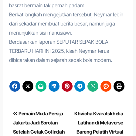
hasrat bermain tak pernah padam.
Berkat langkah mengejutkan tersebut, Neymar lebih
dari sekadar membuat berita besar, namun juga
menunjukkan sisi manusiawi.
Berdasarkan laporan SEPUTAR SEPAK BOLA
TERBARU HARI INI 2025, kisah Neymar terus
dibicarakan dalam sejarah sepak bola modern.
Navigasi
Pemain Muda Persija
Khvicha Kvaratskhelia
pos
Jakarta Jadi Sorotan
Latihan di Metaverse
Setelah Cetak Gol Indah
Bareng Pelatih Virtual