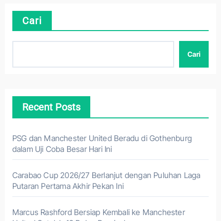
Cari
Cari
Recent Posts
PSG dan Manchester United Beradu di Gothenburg
dalam Uji Coba Besar Hari Ini
Carabao Cup 2026/27 Berlanjut dengan Puluhan Laga
Putaran Pertama Akhir Pekan Ini
Marcus Rashford Bersiap Kembali ke Manchester