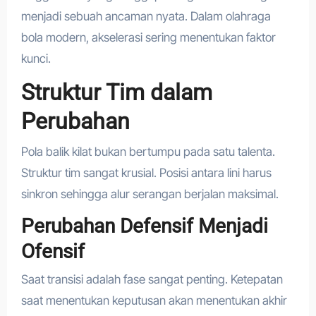
menjadi sebuah ancaman nyata. Dalam olahraga
bola modern, akselerasi sering menentukan faktor
kunci.
Struktur Tim dalam
Perubahan
Pola balik kilat bukan bertumpu pada satu talenta.
Struktur tim sangat krusial. Posisi antara lini harus
sinkron sehingga alur serangan berjalan maksimal.
Perubahan Defensif Menjadi
Ofensif
Saat transisi adalah fase sangat penting. Ketepatan
saat menentukan keputusan akan menentukan akhir