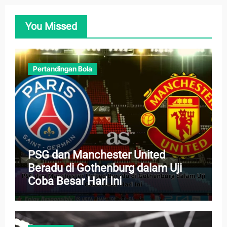
You Missed
Pertandingan Bola
PSG dan Manchester United
Beradu di Gothenburg dalam Uji
Coba Besar Hari Ini