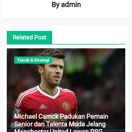
By
admin
Related Post
Teknik & Strategi
Michael Carrick Padukan Pemain
Senior dan Talenta Muda Jelang
Manchester United Lawan PSG