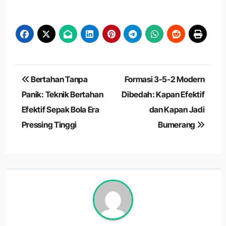
Navigasi
Bertahan Tanpa
Formasi 3-5-2 Modern
pos
Panik: Teknik Bertahan
Dibedah: Kapan Efektif
Efektif Sepak Bola Era
dan Kapan Jadi
Pressing Tinggi
Bumerang