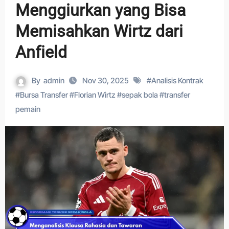
Menggiurkan yang Bisa
Memisahkan Wirtz dari
Anfield
By
admin
Nov 30, 2025
#
Analisis Kontrak
#
Bursa Transfer
#
Florian Wirtz
#
sepak bola
#
transfer
pemain