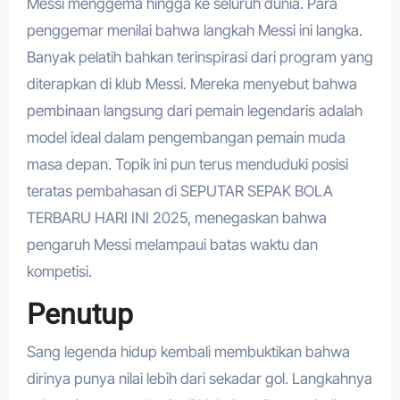
Messi menggema hingga ke seluruh dunia. Para
penggemar menilai bahwa langkah Messi ini langka.
Banyak pelatih bahkan terinspirasi dari program yang
diterapkan di klub Messi. Mereka menyebut bahwa
pembinaan langsung dari pemain legendaris adalah
model ideal dalam pengembangan pemain muda
masa depan. Topik ini pun terus menduduki posisi
teratas pembahasan di SEPUTAR SEPAK BOLA
TERBARU HARI INI 2025, menegaskan bahwa
pengaruh Messi melampaui batas waktu dan
kompetisi.
Penutup
Sang legenda hidup kembali membuktikan bahwa
dirinya punya nilai lebih dari sekadar gol. Langkahnya