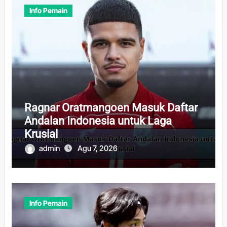
Info Pemain
Ragnar Oratmangoen Masuk Daftar
Andalan Indonesia untuk Laga
Krusial
admin
Agu 7, 2026
Info Pemain