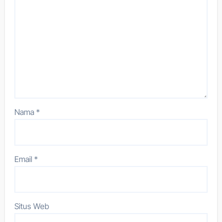
Nama
*
Email
*
Situs Web