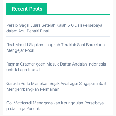
Recent Posts
Persib Gagal Juara Setelah Kalah 5 6 Dari Persebaya
dalam Adu Penalti Final
Real Madrid Siapkan Langkah Terakhir Saat Barcelona
Mengejar Rodri
Ragnar Oratmangoen Masuk Daftar Andalan Indonesia
untuk Laga Krusial
Garuda Perlu Menekan Sejak Awal agar Singapura Sulit
Mengembangkan Permainan
Gol Matricardi Menggagalkan Keunggulan Persebaya
pada Laga Puncak