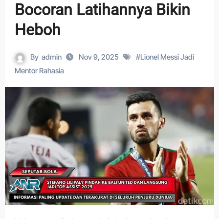
Bocoran Latihannya Bikin
Heboh
By
admin
Nov 9, 2025
#
Lionel Messi Jadi
Mentor Rahasia