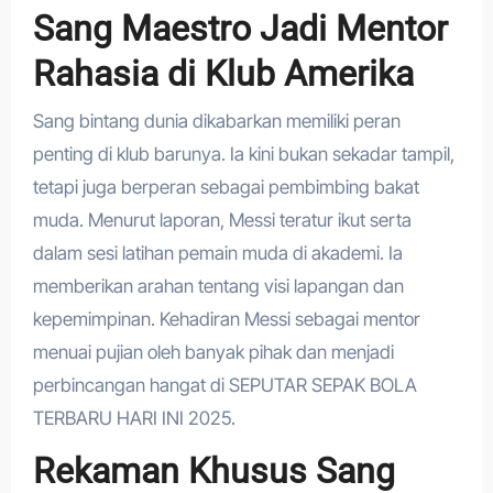
Sang Maestro Jadi Mentor
Rahasia di Klub Amerika
Sang bintang dunia dikabarkan memiliki peran
penting di klub barunya. Ia kini bukan sekadar tampil,
tetapi juga berperan sebagai pembimbing bakat
muda. Menurut laporan, Messi teratur ikut serta
dalam sesi latihan pemain muda di akademi. Ia
memberikan arahan tentang visi lapangan dan
kepemimpinan. Kehadiran Messi sebagai mentor
menuai pujian oleh banyak pihak dan menjadi
perbincangan hangat di SEPUTAR SEPAK BOLA
TERBARU HARI INI 2025.
Rekaman Khusus Sang