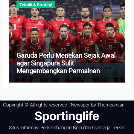
Teknik & Strategi
Garuda Perlu Menekan Sejak Awal
agar Singapura Sulit
Mengembangkan Permainan
Copyright © All rights reserved
|
Newsper
by
Themeansar
.
Sportinglife
Situs Informasi Perkembangan Bola dan Olahraga Terkini