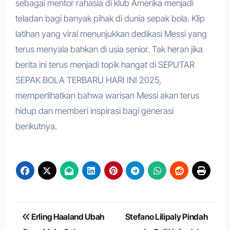
sebagai mentor rahasia di klub Amerika menjadi
teladan bagi banyak pihak di dunia sepak bola. Klip
latihan yang viral menunjukkan dedikasi Messi yang
terus menyala bahkan di usia senior. Tak heran jika
berita ini terus menjadi topik hangat di SEPUTAR
SEPAK BOLA TERBARU HARI INI 2025,
memperlihatkan bahwa warisan Messi akan terus
hidup dan memberi inspirasi bagi generasi
berikutnya.
Navigasi
Erling Haaland Ubah
Stefano Lilipaly Pindah