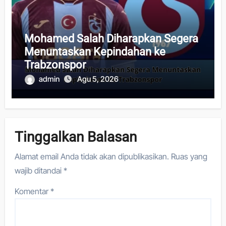
Mohamed Salah Diharapkan Segera
Menuntaskan Kepindahan ke
Trabzonspor
admin
Agu 5, 2026
Tinggalkan Balasan
Alamat email Anda tidak akan dipublikasikan.
Ruas yang
wajib ditandai
*
Komentar
*