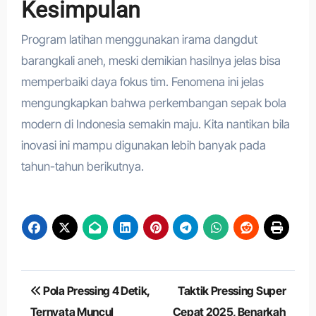
Kesimpulan
Program latihan menggunakan irama dangdut
barangkali aneh, meski demikian hasilnya jelas bisa
memperbaiki daya fokus tim. Fenomena ini jelas
mengungkapkan bahwa perkembangan sepak bola
modern di Indonesia semakin maju. Kita nantikan bila
inovasi ini mampu digunakan lebih banyak pada
tahun-tahun berikutnya.
Navigasi
Pola Pressing 4 Detik,
Taktik Pressing Super
pos
Ternyata Muncul
Cepat 2025, Benarkah