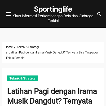
Skip
Sportinglife
to
Situs Informasi Perkembangan Bola dan Olahraga
content
Terkini
Home
Teknik & Strategi
Latihan Pagi dengan Irama Musik Dangdut? Ternyata Bisa Tingkatkan
Fokus Pemain!
Teknik & Strategi
Latihan Pagi dengan Irama
Musik Dangdut? Ternyata