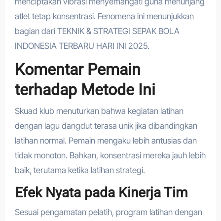
menciptakan vibrasi menyemangati guna menunjang
atlet tetap konsentrasi. Fenomena ini menunjukkan
bagian dari TEKNIK & STRATEGI SEPAK BOLA
INDONESIA TERBARU HARI INI 2025.
Komentar Pemain
terhadap Metode Ini
Skuad klub menuturkan bahwa kegiatan latihan
dengan lagu dangdut terasa unik jika dibandingkan
latihan normal. Pemain mengaku lebih antusias dan
tidak monoton. Bahkan, konsentrasi mereka jauh lebih
baik, terutama ketika latihan strategi.
Efek Nyata pada Kinerja Tim
Sesuai pengamatan pelatih, program latihan dengan