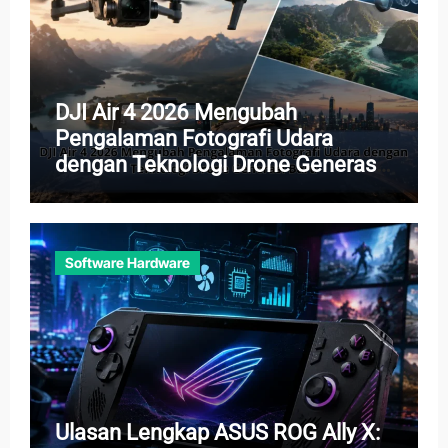
DJI Air 4 2026 Mengubah
Pengalaman Fotografi Udara
dengan Teknologi Drone Generasi
Baru
Software Hardware
Ulasan Lengkap ASUS ROG Ally X: