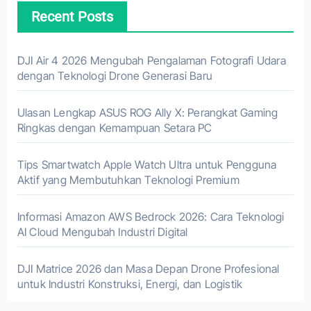
Recent Posts
DJI Air 4 2026 Mengubah Pengalaman Fotografi Udara
dengan Teknologi Drone Generasi Baru
Ulasan Lengkap ASUS ROG Ally X: Perangkat Gaming
Ringkas dengan Kemampuan Setara PC
Tips Smartwatch Apple Watch Ultra untuk Pengguna
Aktif yang Membutuhkan Teknologi Premium
Informasi Amazon AWS Bedrock 2026: Cara Teknologi
AI Cloud Mengubah Industri Digital
DJI Matrice 2026 dan Masa Depan Drone Profesional
untuk Industri Konstruksi, Energi, dan Logistik