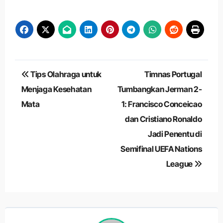
Navigasi
Tips Olahraga untuk
Timnas Portugal
pos
Menjaga Kesehatan
Tumbangkan Jerman 2-
Mata
1: Francisco Conceicao
dan Cristiano Ronaldo
Jadi Penentu di
Semifinal UEFA Nations
League