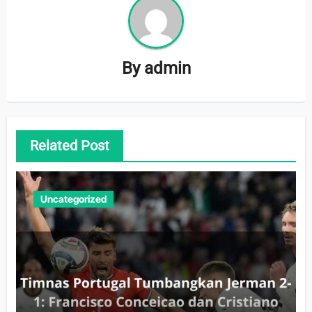
By
admin
Related Post
Uncategorized