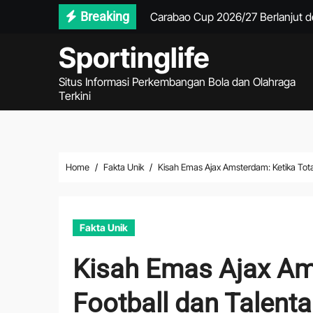
Skip
Breaking
Carabao Cup 2026/27 Berlanjut d
to
Marcus Rashford Bersiap Kembali
Sportinglife
content
Michael Carrick Padukan Pemain
Situs Informasi Perkembangan Bola dan Olahraga
Terkini
Format Playoff Championship 202
Persib Gagal Juara Setelah Kalah 
Real Madrid Siapkan Langkah Tera
Home
Fakta Unik
Kisah Emas Ajax Amsterdam: Ketika Total
Ragnar Oratmangoen Masuk Daftar
Garuda Perlu Menekan Sejak Awa
Fakta Unik
Gol Matricardi Menggagalkan Ke
Kisah Emas Ajax Ams
PSG dan Manchester United Berad
Football dan Talent