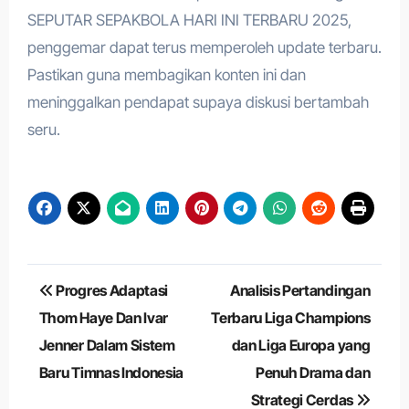
SEPUTAR SEPAKBOLA HARI INI TERBARU 2025,
penggemar dapat terus memperoleh update terbaru.
Pastikan guna membagikan konten ini dan
meninggalkan pendapat supaya diskusi bertambah
seru.
Navigasi
Progres Adaptasi
Analisis Pertandingan
pos
Thom Haye Dan Ivar
Terbaru Liga Champions
Jenner Dalam Sistem
dan Liga Europa yang
Baru Timnas Indonesia
Penuh Drama dan
Strategi Cerdas