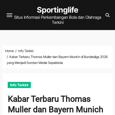
Skip
Sportinglife
to
Situs Informasi Perkembangan Bola dan Olahraga
content
Terkini
Home
Info Terkini
Kabar Terbaru Thomas Muller dan Bayern Munich di Bundesliga 2026
yang Menjadi Sorotan Media Sepakbola
Info Terkini
Kabar Terbaru Thomas
Muller dan Bayern Munich