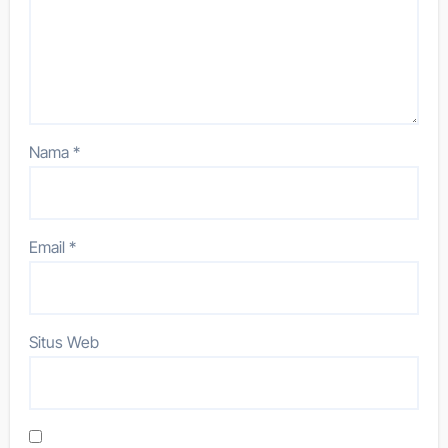
Nama
*
Email
*
Situs Web