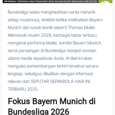
Bundesliga selalu menghadirkan cerita menarik
setiap musimnya, terlebih ketika melibatkan Bayern
Munich dan sosok ikonik seperti Thomas Muller.
Memasuki musim 2026, berbagai kabar terbaru
mengenai performa Muller, kondisi Bayern Munich,
serta persaingan di Bundesliga menjadi sorotan
utama media sepakbola dunia. Artikel ini akan
mengulas perkembangan terkini tersebut secara
lengkap, sekaligus dikaitkan dengan informasi
relevan dari SEPUTAR SEPAKBOLA HARI INI
TERBARU 2025.
Fokus Bayern Munich di
Bundesliga 2026