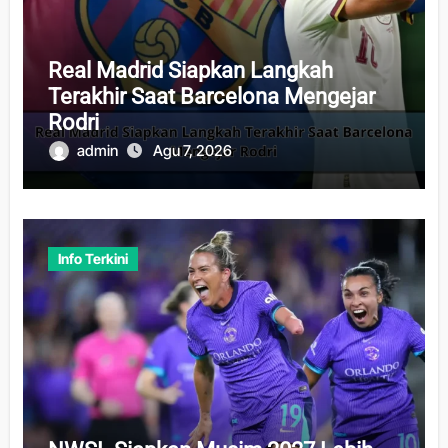
Real Madrid Siapkan Langkah
Terakhir Saat Barcelona Mengejar
Rodri
admin
Agu 7, 2026
Info Terkini