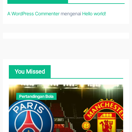
A WordPress Commenter
mengenai
Hello world!
You Missed
Pertandingan Bola