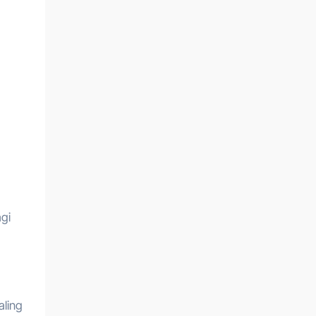
gi
aling