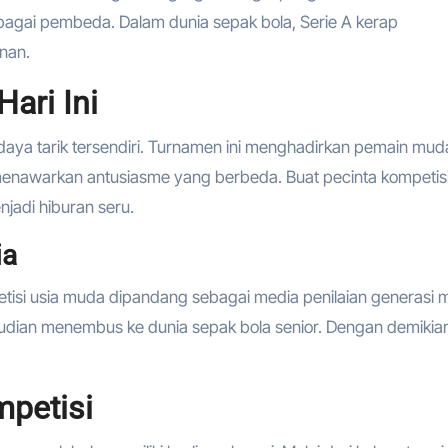
ebagai pembeda. Dalam dunia sepak bola, Serie A kerap
nan.
ari Ini
i daya tarik tersendiri. Turnamen ini menghadirkan pemain mud
 menawarkan antusiasme yang berbeda. Buat pecinta kompetis
njadi hiburan seru.
ia
tisi usia muda dipandang sebagai media penilaian generasi 
emudian menembus ke dunia sepak bola senior. Dengan demikia
petisi