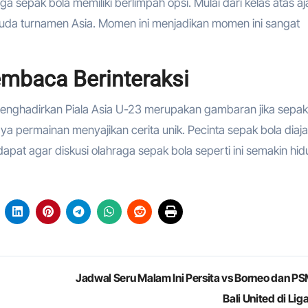
ga sepak bola memiliki berlimpah opsi. Mulai dari kelas atas a
uda turnamen Asia. Momen ini menjadikan momen ini sangat
mbaca Berinteraksi
 menghadirkan Piala Asia U-23 merupakan gambaran jika sepak
a permainan menyajikan cerita unik. Pecinta sepak bola diaj
apat agar diskusi olahraga sepak bola seperti ini semakin hid
Jadwal Seru Malam Ini Persita vs Borneo dan PS
Bali United di Liga