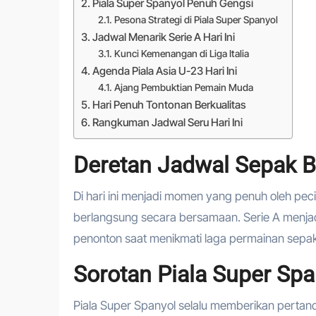
Piala Super Spanyol Penuh Gengsi
Pesona Strategi di Piala Super Spanyol
Jadwal Menarik Serie A Hari Ini
Kunci Kemenangan di Liga Italia
Agenda Piala Asia U-23 Hari Ini
Ajang Pembuktian Pemain Muda
Hari Penuh Tontonan Berkualitas
Rangkuman Jadwal Seru Hari Ini
Deretan Jadwal Sepak Bo
Di hari ini menjadi momen yang penuh oleh pec
berlangsung secara bersamaan. Serie A menjad
penonton saat menikmati laga permainan sepak
Sorotan Piala Super Span
Piala Super Spanyol selalu memberikan pertandi