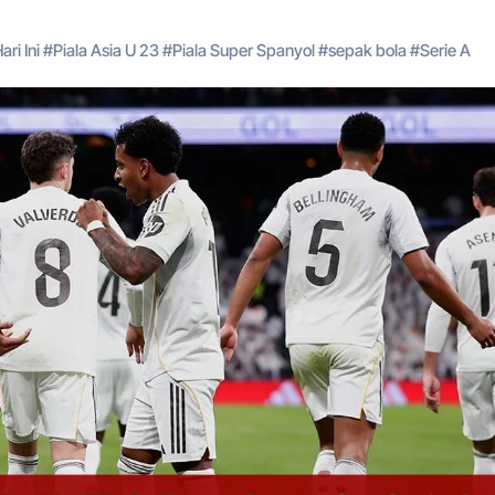
ri Ini
#
Piala Asia U 23
#
Piala Super Spanyol
#
sepak bola
#
Serie A