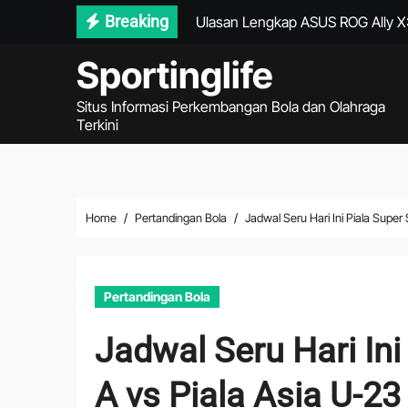
Skip
Breaking
Ulasan Lengkap ASUS ROG Ally X
to
Tips Smartwatch Apple Watch Ul
Sportinglife
content
Informasi Amazon AWS Bedrock 20
Situs Informasi Perkembangan Bola dan Olahraga
Terkini
DJI Matrice 2026 dan Masa Depan 
Rangers Uji Ketangguhan Jagielloni
NWSL Siapkan Musim 2027 Lebih
Home
Pertandingan Bola
Jadwal Seru Hari Ini Piala Super
Daisuke Yokota Berpeluang Debu
Timnas Indonesia Wajib Benahi L
Pertandingan Bola
Sponsor Piala Presiden Tembus Rp
Jadwal Seru Hari Ini
DJI Air 4 2026 Mengubah Pengal
A vs Piala Asia U-23