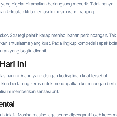
 yang digelar diramalkan berlangsung menarik. Tidak hanya
ilaian kekuatan klub memasuki musim yang panjang.
skor. Strategi pelatih kerap menjadi bahan perbincangan. Tak
kan antusiasme yang kuat. Pada lingkup kompetisi sepak bola
uran yang begitu dinanti.
ari Ini
as hari ini. Ajang yang dengan kedisiplinan kuat tersebut
iap klub bertarung keras untuk mendapatkan kemenangan berh
si ini memberikan sensasi unik.
ental
nuh taktik. Masing masing laga sering dipengaruhi oleh kecer