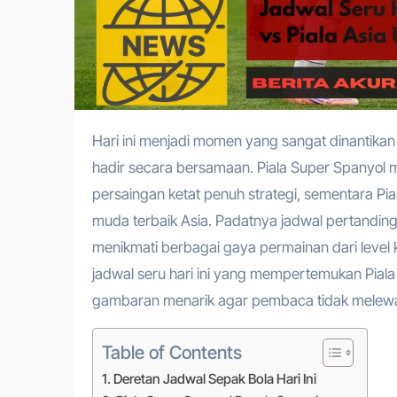
Hari ini menjadi momen yang sangat dinantikan oleh para pecinta sepak bola karena berbagai kompetisi besar
hadir secara bersamaan. Piala Super Spanyol 
persaingan ketat penuh strategi, sementara P
muda terbaik Asia. Padatnya jadwal pertanding
menikmati berbagai gaya permainan dari level k
jadwal seru hari ini yang mempertemukan Piala
gambaran menarik agar pembaca tidak melewa
Table of Contents
Deretan Jadwal Sepak Bola Hari Ini