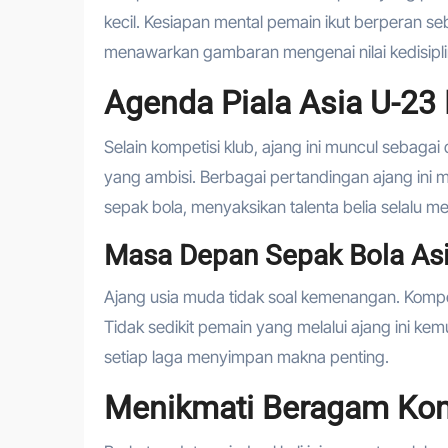
kecil. Kesiapan mental pemain ikut berperan s
menawarkan gambaran mengenai nilai kedisipli
Agenda Piala Asia U-23 H
Selain kompetisi klub, ajang ini muncul sebaga
yang ambisi. Berbagai pertandingan ajang ini
sepak bola, menyaksikan talenta belia selalu me
Masa Depan Sepak Bola As
Ajang usia muda tidak soal kemenangan. Kompe
Tidak sedikit pemain yang melalui ajang ini k
setiap laga menyimpan makna penting.
Menikmati Beragam Kom