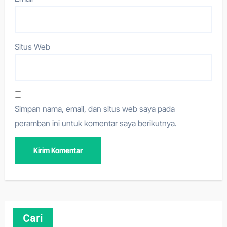
Situs Web
Simpan nama, email, dan situs web saya pada
peramban ini untuk komentar saya berikutnya.
Cari