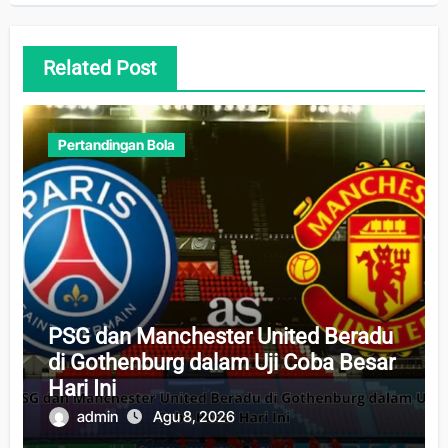
Related Post
Pertandingan Bola
PSG dan Manchester United Beradu
di Gothenburg dalam Uji Coba Besar
Hari Ini
admin
Agu 8, 2026