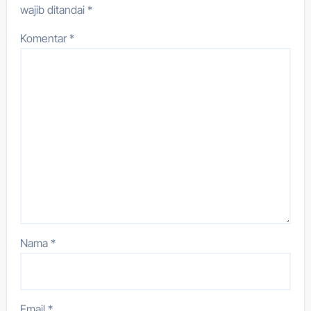
wajib ditandai
*
Komentar
*
Nama
*
Email
*