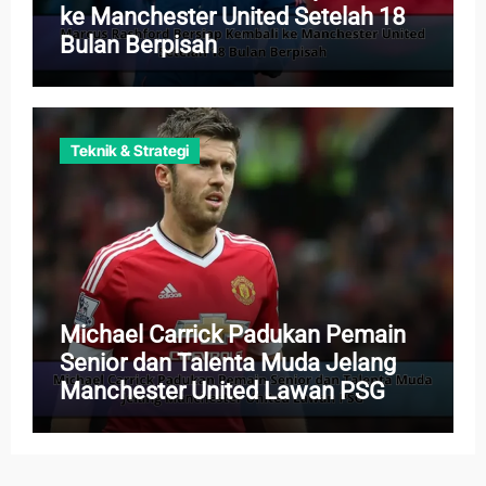
ke Manchester United Setelah 18
Bulan Berpisah
Teknik & Strategi
Michael Carrick Padukan Pemain
Senior dan Talenta Muda Jelang
Manchester United Lawan PSG