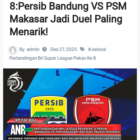
8:Persib Bandung VS PSM
Makasar Jadi Duel Paling
Menarik!
By
admin
Des 27, 2025
#
Jadwal
Pertandingan Bri Super League Pekan Ke 8