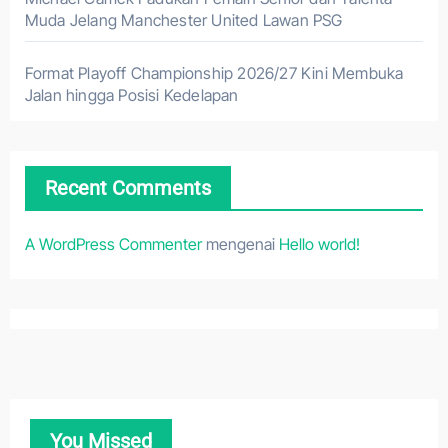
Muda Jelang Manchester United Lawan PSG
Format Playoff Championship 2026/27 Kini Membuka
Jalan hingga Posisi Kedelapan
Recent Comments
A WordPress Commenter
mengenai
Hello world!
You Missed