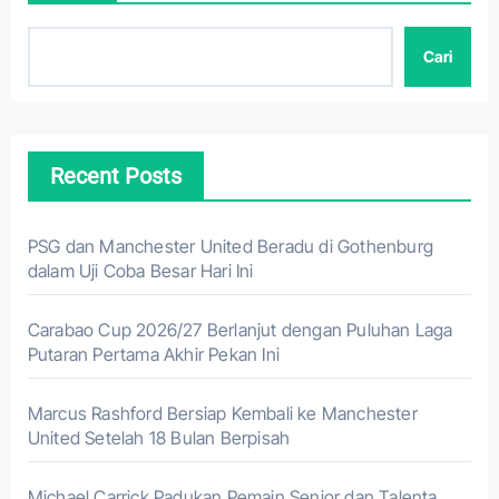
Cari
Recent Posts
PSG dan Manchester United Beradu di Gothenburg
dalam Uji Coba Besar Hari Ini
Carabao Cup 2026/27 Berlanjut dengan Puluhan Laga
Putaran Pertama Akhir Pekan Ini
Marcus Rashford Bersiap Kembali ke Manchester
United Setelah 18 Bulan Berpisah
Michael Carrick Padukan Pemain Senior dan Talenta