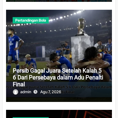
Pertandingan Bola
Persib Gagal Juara Setelah Kalah 5
6 Dari Persebaya dalam Adu Penalti
Final
admin
Agu 7, 2026