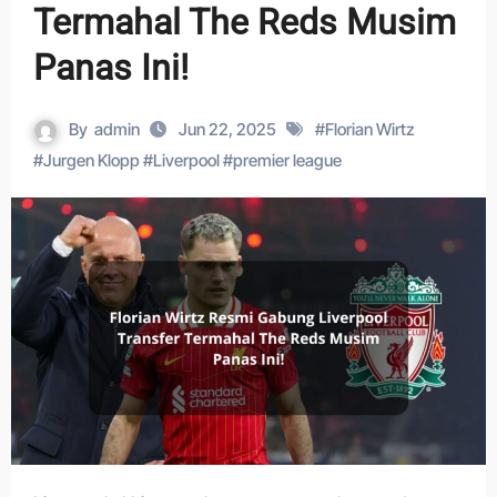
Termahal The Reds Musim
Panas Ini!
By
admin
Jun 22, 2025
#
Florian Wirtz
#
Jurgen Klopp
#
Liverpool
#
premier league