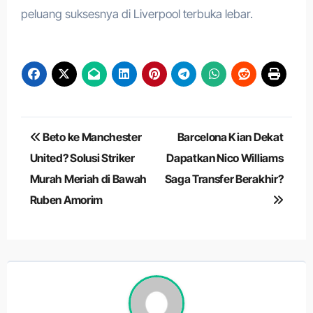
peluang suksesnya di Liverpool terbuka lebar.
Navigasi
Beto ke Manchester
Barcelona Kian Dekat
pos
United? Solusi Striker
Dapatkan Nico Williams
Murah Meriah di Bawah
Saga Transfer Berakhir?
Ruben Amorim