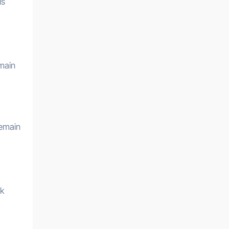
is
main
pemain
uk