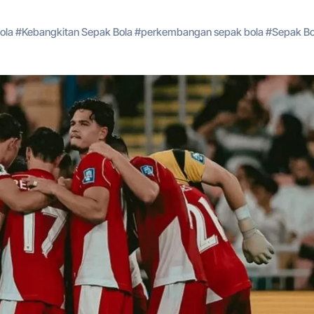
ola
#
Kebangkitan Sepak Bola
#
perkembangan sepak bola
#
Sepak Bo