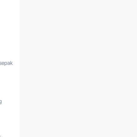
 sepak
g