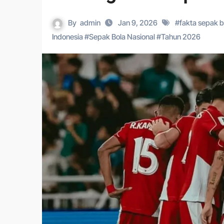
By
admin
Jan 9, 2026
#
fakta sepak b
Indonesia
#
Sepak Bola Nasional
#
Tahun 2026