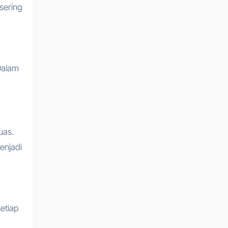
sering
Dalam
uas.
enjadi
setiap