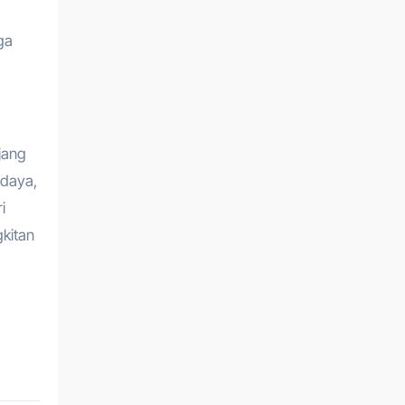
ga
jang
udaya,
i
kitan