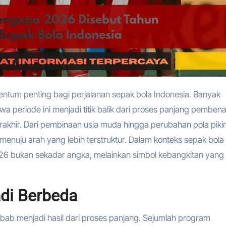
 periode ini menjadi titik balik dari proses panjang pemben
rakhir. Dari pembinaan usia muda hingga perubahan pola pikir
enuju arah yang lebih terstruktur. Dalam konteks sepak bola
26 bukan sekadar angka, melainkan simbol kebangkitan yang
di Berbeda
ebab menjadi hasil dari proses panjang. Sejumlah program