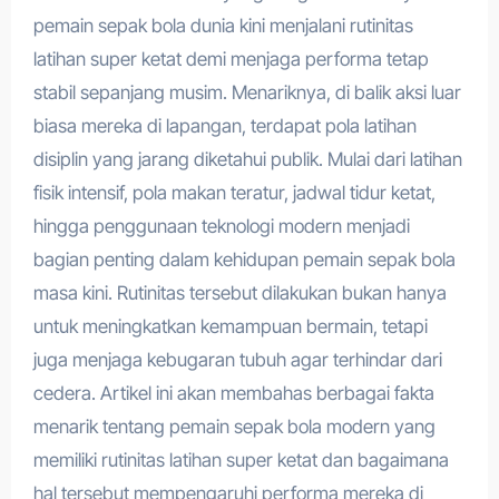
pemain sepak bola dunia kini menjalani rutinitas
latihan super ketat demi menjaga performa tetap
stabil sepanjang musim. Menariknya, di balik aksi luar
biasa mereka di lapangan, terdapat pola latihan
disiplin yang jarang diketahui publik. Mulai dari latihan
fisik intensif, pola makan teratur, jadwal tidur ketat,
hingga penggunaan teknologi modern menjadi
bagian penting dalam kehidupan pemain sepak bola
masa kini. Rutinitas tersebut dilakukan bukan hanya
untuk meningkatkan kemampuan bermain, tetapi
juga menjaga kebugaran tubuh agar terhindar dari
cedera. Artikel ini akan membahas berbagai fakta
menarik tentang pemain sepak bola modern yang
memiliki rutinitas latihan super ketat dan bagaimana
hal tersebut mempengaruhi performa mereka di