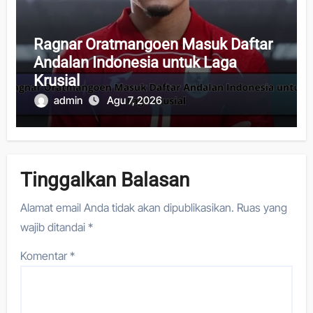
Ragnar Oratmangoen Masuk Daftar
Andalan Indonesia untuk Laga
Krusial
admin
Agu 7, 2026
Tinggalkan Balasan
Alamat email Anda tidak akan dipublikasikan.
Ruas yang
wajib ditandai
*
Komentar
*