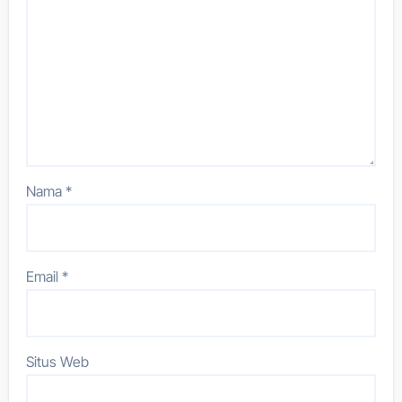
Nama
*
Email
*
Situs Web