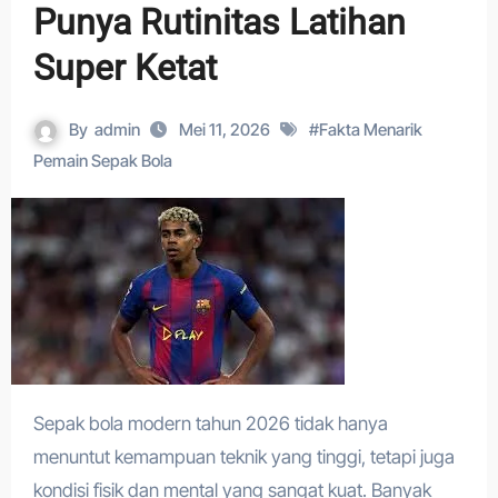
Punya Rutinitas Latihan
Super Ketat
By
admin
Mei 11, 2026
#
Fakta Menarik
Pemain Sepak Bola
Sepak bola modern tahun 2026 tidak hanya
menuntut kemampuan teknik yang tinggi, tetapi juga
kondisi fisik dan mental yang sangat kuat. Banyak