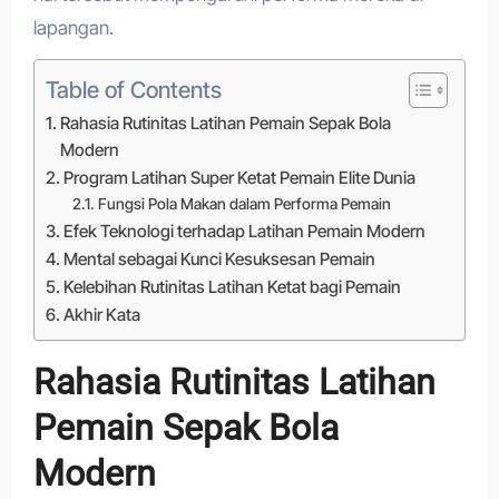
lapangan.
Table of Contents
Rahasia Rutinitas Latihan Pemain Sepak Bola
Modern
Program Latihan Super Ketat Pemain Elite Dunia
Fungsi Pola Makan dalam Performa Pemain
Efek Teknologi terhadap Latihan Pemain Modern
Mental sebagai Kunci Kesuksesan Pemain
Kelebihan Rutinitas Latihan Ketat bagi Pemain
Akhir Kata
Rahasia Rutinitas Latihan
Pemain Sepak Bola
Modern