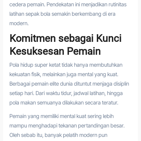
cedera pemain. Pendekatan ini menjadikan rutinitas
latihan sepak bola semakin berkembang di era
modern.
Komitmen sebagai Kunci
Kesuksesan Pemain
Pola hidup super ketat tidak hanya membutuhkan
kekuatan fisik, melainkan juga mental yang kuat.
Berbagai pemain elite dunia dituntut menjaga disiplin
setiap hari. Dari waktu tidur, jadwal latihan, hingga
pola makan semuanya dilakukan secara teratur.
Pemain yang memiliki mental kuat sering lebih
mampu menghadapi tekanan pertandingan besar.
Oleh sebab itu, banyak pelatih modern pun