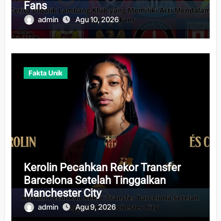
Fans
admin
Agu 10, 2026
Fakta Unik
Kerolin Pecahkan Rekor Transfer
Barcelona Setelah Tinggalkan
Manchester City
admin
Agu 9, 2026