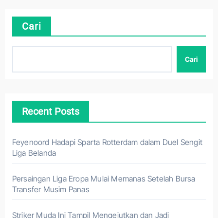
Cari
Cari
Recent Posts
Feyenoord Hadapi Sparta Rotterdam dalam Duel Sengit
Liga Belanda
Persaingan Liga Eropa Mulai Memanas Setelah Bursa
Transfer Musim Panas
Striker Muda Ini Tampil Mengejutkan dan Jadi