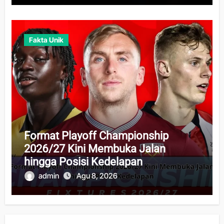
Fakta Unik
Format Playoff Championship
2026/27 Kini Membuka Jalan
hingga Posisi Kedelapan
admin
Agu 8, 2026