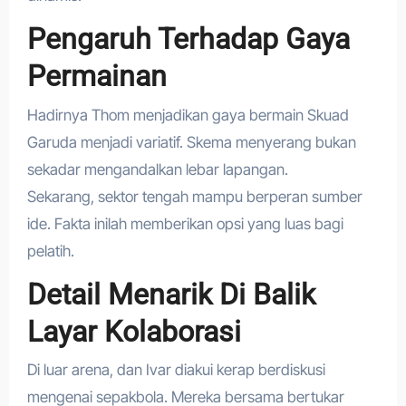
Pengaruh Terhadap Gaya
Permainan
Hadirnya Thom menjadikan gaya bermain Skuad
Garuda menjadi variatif. Skema menyerang bukan
sekadar mengandalkan lebar lapangan.
Sekarang, sektor tengah mampu berperan sumber
ide. Fakta inilah memberikan opsi yang luas bagi
pelatih.
Detail Menarik Di Balik
Layar Kolaborasi
Di luar arena, dan Ivar diakui kerap berdiskusi
mengenai sepakbola. Mereka bersama bertukar