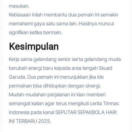
masukan.
Kebiasaan inilah membantu dua pemain ini semakin
memahami gaya satu sama lain. Hasilnya muncul
signifikan ketika bermain.
Kesimpulan
Kerja sama gelandang senior serta gelandang muda
berubah energi baru kepada area tengah Skuad
Garuda. Dua pemain ini menunjukkan jika ide
permainan bisa dihidupkan dengan sinergi.
Mudah-mudahan perjalanan ini kian memberi
semangat kalian agar terus mengikuti cerita Timnas
Indonesia pada kanal SEPUTAR SEPAKBOLA HARI
INI TERBARU 2025.