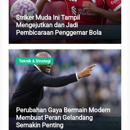
Striker Muda Ini Tampil
Mengejutkan dan Jadi
Pembicaraan Penggemar Bola
Teknik & Strategi
Perubahan Gaya Bermain Modern
Membuat Peran Gelandang
Semakin Penting