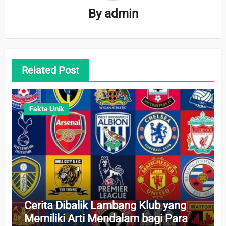
By
admin
Related Post
Fakta Unik
Cerita Dibalik Lambang Klub yang
Memiliki Arti Mendalam bagi Para