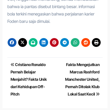
bahwa ia pantas disebut bintang besar. informasi
bola terkini menegaskan bahwa perjalanan karier
Foden baru saja dimulai.
Navigasi
Cristiano Ronaldo
Fakta Mengejutkan
pos
Pernah Belajar
Marcus Rashford
Menjahit? Fakta Unik
Manchester United,
dari Kehidupan Off-
Pernah Ditolak Klub
Pitch
Lokal Saat Kecil