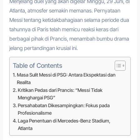
Menjelang duel yang akan digelar Minggu, 29 Juni, di
Atlanta, atmosfer semakin memanas. Pernyataan
Messi tentang ketidakbahagiaan selama periode dua
tahunnya di Paris telah memicu reaksi keras dari
berbagai pihak di Prancis, menambah bumbu drama
jelang pertandingan krusial ini.
Table of Contents
Masa Sulit Messi di PSG: Antara Ekspektasi dan
Realita
Kritikan Pedas dari Prancis: “Messi Tidak
Menghargai PSG”
Persahabatan Dikesampingkan: Fokus pada
Profesionalisme
Laga Penentuan di Mercedes-Benz Stadium,
Atlanta