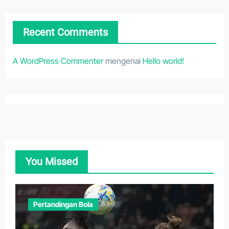
Recent Comments
A WordPress Commenter
mengenai
Hello world!
You Missed
Pertandingan Bola