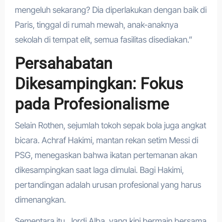
mengeluh sekarang? Dia diperlakukan dengan baik di
Paris, tinggal di rumah mewah, anak-anaknya
sekolah di tempat elit, semua fasilitas disediakan.”
Persahabatan
Dikesampingkan: Fokus
pada Profesionalisme
Selain Rothen, sejumlah tokoh sepak bola juga angkat
bicara. Achraf Hakimi, mantan rekan setim Messi di
PSG, menegaskan bahwa ikatan pertemanan akan
dikesampingkan saat laga dimulai. Bagi Hakimi,
pertandingan adalah urusan profesional yang harus
dimenangkan.
Sementara itu, Jordi Alba, yang kini bermain bersama