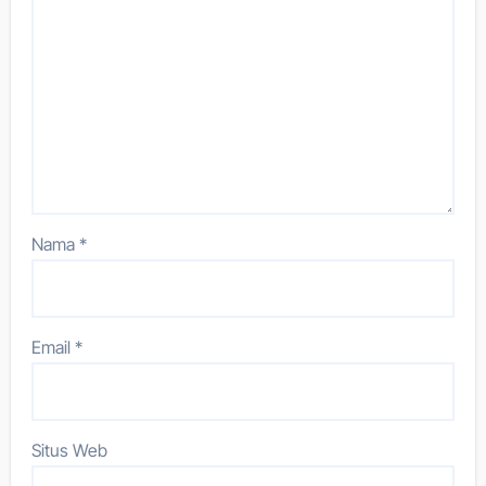
Nama
*
Email
*
Situs Web