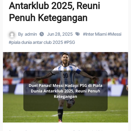
Antarklub 2025, Reuni
Penuh Ketegangan
By
admin
Jun 28, 2025
#
Inter Miami
#
Messi
#
piala dunia antar club 2025
#
PSG