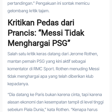
pertandingan.” Pengakuan ini sontak memicu
gelombang kritik tajam.
Kritikan Pedas dari
Prancis: “Messi Tidak
Menghargai PSG”
Salah satu kritik keras datang dari Jerome Rothen,
mantan pemain PSG yang kini aktif sebagai
komentator di RMC Sport. Rothen menuding Messi
tidak menghargai apa yang telah diberikan klub
kepadanya.
“Dia datang ke Paris bukan karena cinta, tapi karena
alasan ekonomi dan kesempatan tampil di level tinggi
sebelum Piala Dunia,” kata Rothen. “Kenapa harus