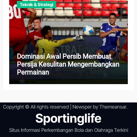
Teknik & Strategi
Dominasi Awal Persib Membuat
Persija Kesulitan Mengembangkan
Permainan
Copyright © All rights reserved
|
Newsper
by
Themeansar
.
Sportinglife
Situs Informasi Perkembangan Bola dan Olahraga Terkini