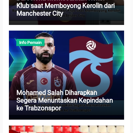
Klub saat Memboyong Kerolin dari
Manchester City
Info Pemain
Mohamed Salah Diharapkan
Segera Menuntaskan Kepindahan
ke Trabzonspor