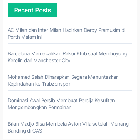
Recent Posts
AC Milan dan Inter Milan Hadirkan Derby Pramusim di
Perth Malam Ini
Barcelona Memecahkan Rekor Klub saat Memboyong
Kerolin dari Manchester City
Mohamed Salah Diharapkan Segera Menuntaskan
Kepindahan ke Trabzonspor
Dominasi Awal Persib Membuat Persija Kesulitan
Mengembangkan Permainan
Brian Madjo Bisa Membela Aston Villa setelah Menang
Banding di CAS