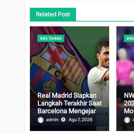
Related Post
Info Terkini
Info
Real Madrid Siapkan
NW
Langkah Terakhir Saat
202
Barcelona Mengejar
Mo
Rodri
Bol
admin
Agu 7, 2026