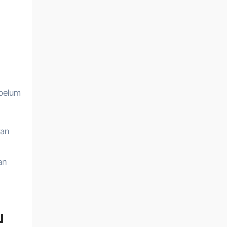
ebelum
kan
an
u