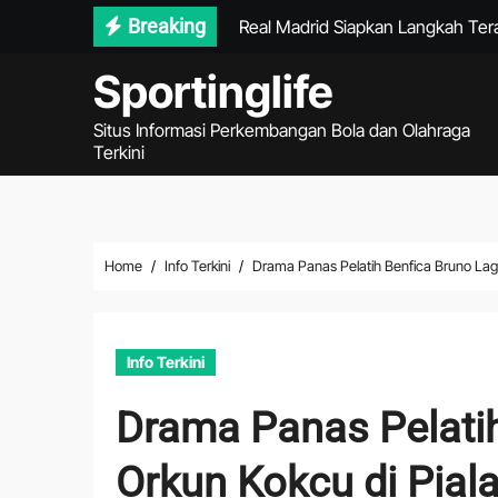
Skip
Breaking
Real Madrid Siapkan Langkah Tera
to
Ragnar Oratmangoen Masuk Daftar
Sportinglife
content
Garuda Perlu Menekan Sejak Awa
Situs Informasi Perkembangan Bola dan Olahraga
Terkini
Gol Matricardi Menggagalkan Ke
DJI Air 4 2026 Mengubah Pengal
Ulasan Lengkap ASUS ROG Ally X
Home
Info Terkini
Drama Panas Pelatih Benfica Bruno Lage
Tips Smartwatch Apple Watch Ul
Informasi Amazon AWS Bedrock 20
Info Terkini
DJI Matrice 2026 dan Masa Depan 
Drama Panas Pelati
Persib Gagal Juara Setelah Kalah 
Orkun Kokcu di Pial