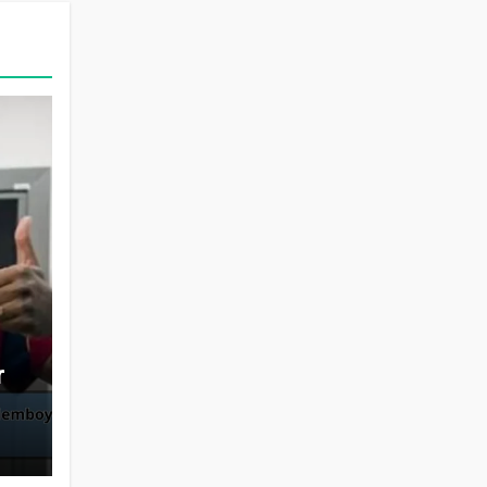
r
n
y