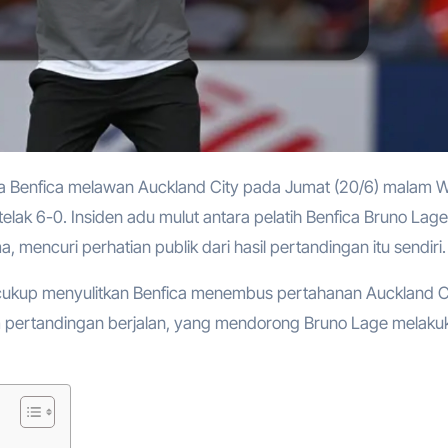
elak 6-0. Insiden adu mulut antara pelatih Benfica Bruno Lag
mencuri perhatian publik dari hasil pertandingan itu sendiri.
 cukup menyulitkan Benfica menembus pertahanan Auckland Ci
am pertandingan berjalan, yang mendorong Bruno Lage melaku