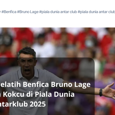
y
#
Benfica
#
Bruno Lage
#
piala dunia antar club
#
piala dunia antar clu