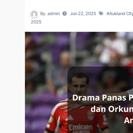
By
admin
Jun 22, 2025
#
Aukland Cit
2025