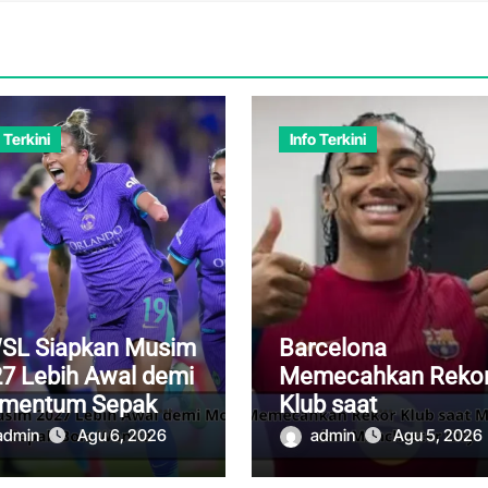
 Terkini
Info Terkini
SL Siapkan Musim
Barcelona
7 Lebih Awal demi
Memecahkan Reko
mentum Sepak
Klub saat
a Wanita
Memboyong Keroli
admin
Agu 6, 2026
admin
Agu 5, 2026
dari Manchester Cit