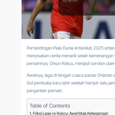
Pertandingan Piala Dunia Antarklub 2025 antara Benfica melawan Auckland City pada Jumat (20/6) malam WIB
menyisakan cerita menarik selain kemenangan t
pemainnya, Orkun Kokcu, menjadi sorotan utama, 
Awalnya, laga di tengah cuaca panas Orlando
Gol pembuka baru lahir setelah hampir satu j
pergantian pemain.
Table of Contents
Friksi Lage vs Kokcu: Awal Mula Ketegangan