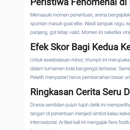
Peristiwa Fenomenal di 
Memasuki momen penentuan, arena bergejolak b
spontan masuk goal elite. Wasit tampak ragu, k
panjang, gol tetap valid. Momen ini seketika vi
Efek Skor Bagi Kedua K
Untuk kesebelasan minor, triumph ini merupakan
dalam turnamen bola bergengsi terbesar. Sementar
Pelatih menyadari harus pembenahan besar unt
Ringkasan Cerita Seru D
Drama sembilan puluh tujuh detik ini memperli
tangan di penentuan menjadi simbol kalau keb
internasional. Artikel kali ini mengajak fans f