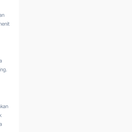
an
menit
a
ing.
akan
k
a