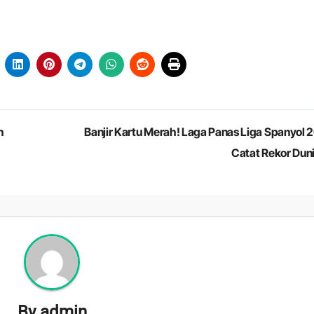
n
Banjir Kartu Merah! Laga Panas Liga Spanyol 
Catat Rekor Dun
By
admin