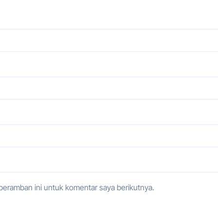
peramban ini untuk komentar saya berikutnya.