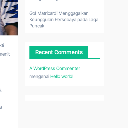
Gol Matricardi Menggagalkan
Keunggulan Persebaya pada Laga
Puncak
Recent Comments
menit
A WordPress Commenter
mengenai
Hello world!
s.
a