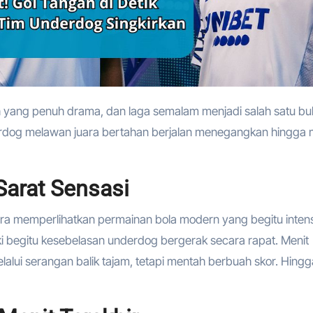
erdog melawan juara bertahan berjalan menegangkan hingga 
Sarat Sensasi
gera memperlihatkan permainan bola modern yang begitu inten
ski begitu kesebelasan underdog bergerak secara rapat. Menit
alui serangan balik tajam, tetapi mentah berbuah skor. Hingg