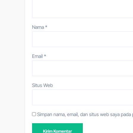
Nama
*
Email
*
Situs Web
Simpan nama, email, dan situs web saya pada 