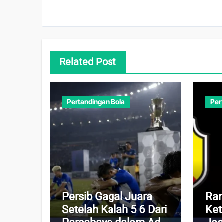
Related Post
Pertandingan Bola
Per
Persib Gagal Juara
Ran
Setelah Kalah 5 6 Dari
Ke