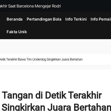
khir Saat Barcelona Mengejar Rodri
 Andalan Indonesia untuk Laga Krusial
Beranda
Pertandingan Bola
Info Terkini
Info Pema
l agar Singapura Sulit Mengembangkan Permainan
Fakta Unik
unggulan Persebaya pada Laga Puncak
aman Fotografi Udara dengan Teknologi Drone Generasi Baru
: Perangkat Gaming Ringkas dengan Kemampuan Setara PC
Detik Terakhir Bawa Tim Underdog Singkirkan Juara Bertahan
tra untuk Pengguna Aktif yang Membutuhkan Teknologi Premium
26: Cara Teknologi AI Cloud Mengubah Industri Digital
Drone Profesional untuk Industri Konstruksi, Energi, dan Logisti
Tangan di Detik Terakhir
5 6 Dari Persebaya dalam Adu Penalti Final
Singkirkan Juara Bertaha