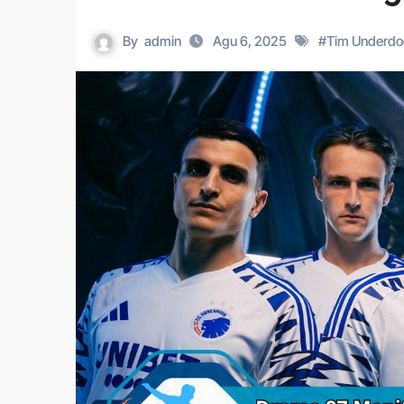
By
admin
Agu 6, 2025
#
Tim Underd