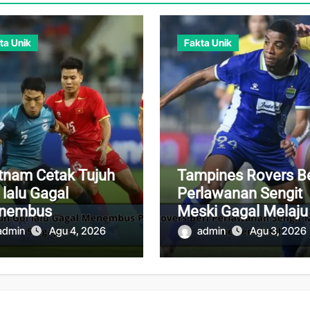
ta Unik
Fakta Unik
tnam Cetak Tujuh
Tampines Rovers Be
 lalu Gagal
Perlawanan Sengit
nembus
Meski Gagal Melaju
tahanan Singapura
ke Semifinal
admin
Agu 4, 2026
admin
Agu 3, 2026