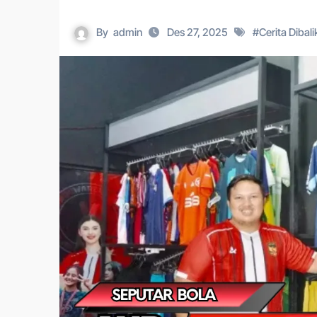
By
admin
Des 27, 2025
#
Cerita Dibal