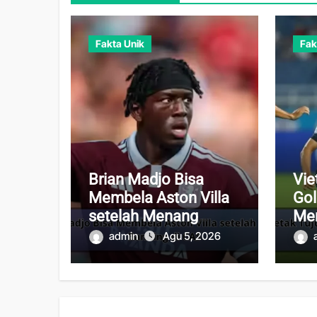
Fakta Unik
Fak
Brian Madjo Bisa
Vie
Membela Aston Villa
Gol
setelah Menang
Me
Banding di CAS
Per
admin
Agu 5, 2026