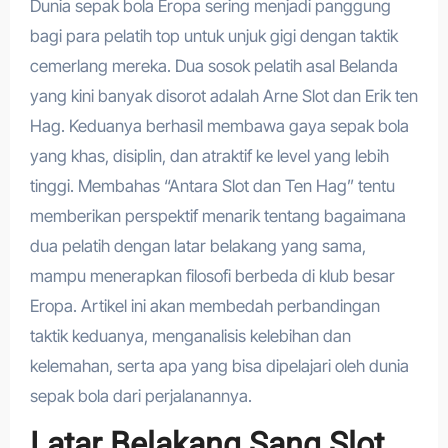
Dunia sepak bola Eropa sering menjadi panggung
bagi para pelatih top untuk unjuk gigi dengan taktik
cemerlang mereka. Dua sosok pelatih asal Belanda
yang kini banyak disorot adalah Arne Slot dan Erik ten
Hag. Keduanya berhasil membawa gaya sepak bola
yang khas, disiplin, dan atraktif ke level yang lebih
tinggi. Membahas “Antara Slot dan Ten Hag” tentu
memberikan perspektif menarik tentang bagaimana
dua pelatih dengan latar belakang yang sama,
mampu menerapkan filosofi berbeda di klub besar
Eropa. Artikel ini akan membedah perbandingan
taktik keduanya, menganalisis kelebihan dan
kelemahan, serta apa yang bisa dipelajari oleh dunia
sepak bola dari perjalanannya.
Latar Belakang Sang Slot