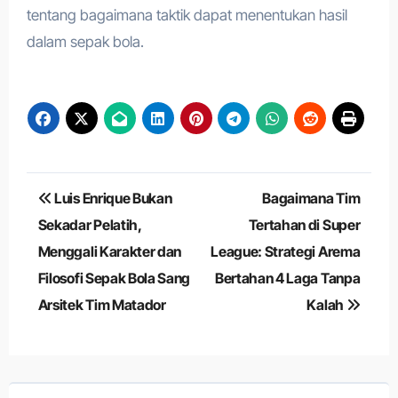
tentang bagaimana taktik dapat menentukan hasil
dalam sepak bola.
Navigasi
Luis Enrique Bukan
Bagaimana Tim
pos
Sekadar Pelatih,
Tertahan di Super
Menggali Karakter dan
League: Strategi Arema
Filosofi Sepak Bola Sang
Bertahan 4 Laga Tanpa
Arsitek Tim Matador
Kalah