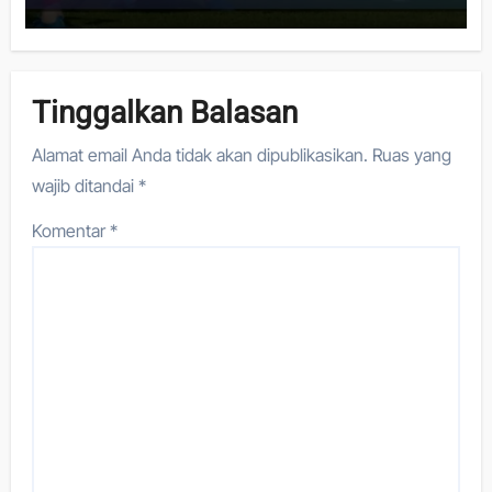
Tinggalkan Balasan
Alamat email Anda tidak akan dipublikasikan.
Ruas yang
wajib ditandai
*
Komentar
*