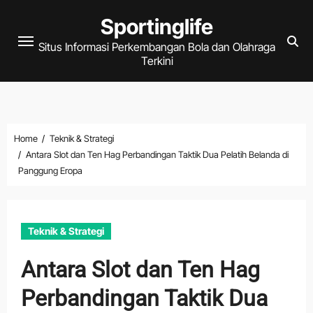
Skip
Sportinglife
to
Situs Informasi Perkembangan Bola dan Olahraga
content
Terkini
Home
Teknik & Strategi
Antara Slot dan Ten Hag Perbandingan Taktik Dua Pelatih Belanda di
Panggung Eropa
Teknik & Strategi
Antara Slot dan Ten Hag
Perbandingan Taktik Dua