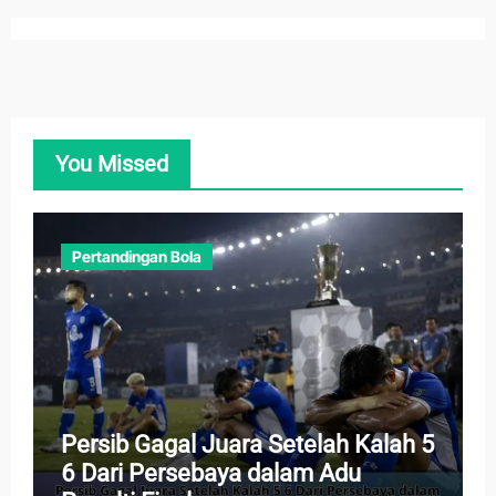
You Missed
Pertandingan Bola
Persib Gagal Juara Setelah Kalah 5
6 Dari Persebaya dalam Adu