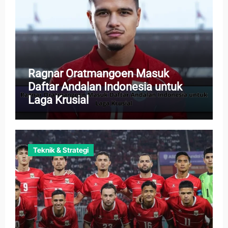
Ragnar Oratmangoen Masuk
Daftar Andalan Indonesia untuk
Laga Krusial
Teknik & Strategi