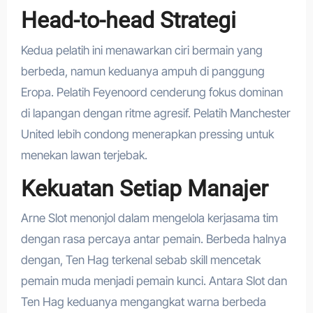
Head-to-head Strategi
Kedua pelatih ini menawarkan ciri bermain yang
berbeda, namun keduanya ampuh di panggung
Eropa. Pelatih Feyenoord cenderung fokus dominan
di lapangan dengan ritme agresif. Pelatih Manchester
United lebih condong menerapkan pressing untuk
menekan lawan terjebak.
Kekuatan Setiap Manajer
Arne Slot menonjol dalam mengelola kerjasama tim
dengan rasa percaya antar pemain. Berbeda halnya
dengan, Ten Hag terkenal sebab skill mencetak
pemain muda menjadi pemain kunci. Antara Slot dan
Ten Hag keduanya mengangkat warna berbeda