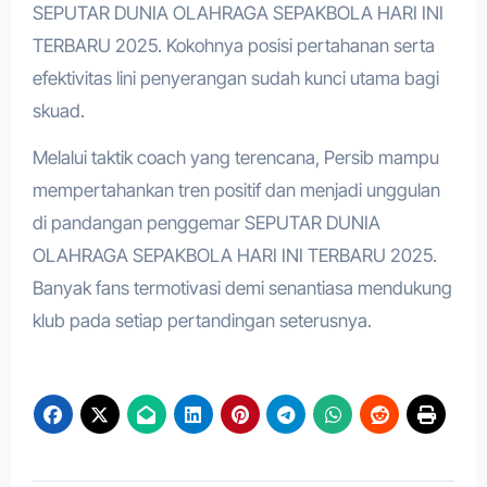
SEPUTAR DUNIA OLAHRAGA SEPAKBOLA HARI INI
TERBARU 2025. Kokohnya posisi pertahanan serta
efektivitas lini penyerangan sudah kunci utama bagi
skuad.
Melalui taktik coach yang terencana, Persib mampu
mempertahankan tren positif dan menjadi unggulan
di pandangan penggemar SEPUTAR DUNIA
OLAHRAGA SEPAKBOLA HARI INI TERBARU 2025.
Banyak fans termotivasi demi senantiasa mendukung
klub pada setiap pertandingan seterusnya.