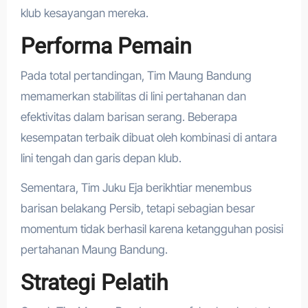
klub kesayangan mereka.
Performa Pemain
Pada total pertandingan, Tim Maung Bandung
memamerkan stabilitas di lini pertahanan dan
efektivitas dalam barisan serang. Beberapa
kesempatan terbaik dibuat oleh kombinasi di antara
lini tengah dan garis depan klub.
Sementara, Tim Juku Eja berikhtiar menembus
barisan belakang Persib, tetapi sebagian besar
momentum tidak berhasil karena ketangguhan posisi
pertahanan Maung Bandung.
Strategi Pelatih