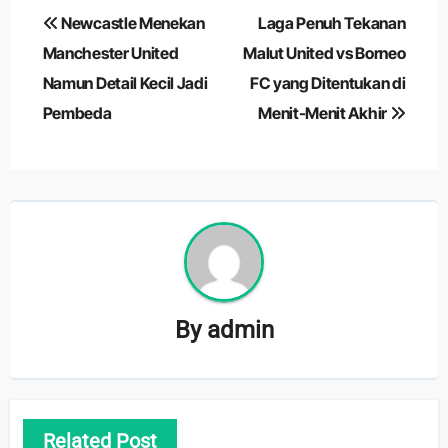
Navigasi
Newcastle Menekan
Laga Penuh Tekanan
pos
Manchester United
Malut United vs Borneo
Namun Detail Kecil Jadi
FC yang Ditentukan di
Pembeda
Menit-Menit Akhir
By
admin
Related Post