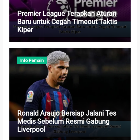
Premier League Terapkan Aturan
Baru untuk Cegah Timeout Taktis
Kiper
Info Pemain
Ronald Araujo Bersiap Jalani Tes
Medis Sebelum Resmi Gabung
Liverpool