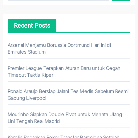
Recent Posts
Arsenal Menjamu Borussia Dortmund Hari Ini di
Emirates Stadium
Premier League Terapkan Aturan Baru untuk Cegah
Timeout Taktis Kiper
Ronald Araujo Bersiap Jalani Tes Medis Sebelum Resmi
Gabung Liverpool
Mourinho Siapkan Double Pivot untuk Menata Ulang
Lini Tengah Real Madrid
Kerolin Pecahkan Rekor Transfer Barcelona Setelah