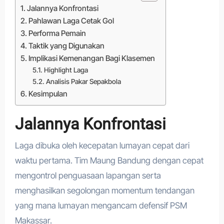
Jalannya Konfrontasi
Pahlawan Laga Cetak Gol
Performa Pemain
Taktik yang Digunakan
Implikasi Kemenangan Bagi Klasemen
Highlight Laga
Analisis Pakar Sepakbola
Kesimpulan
Jalannya Konfrontasi
Laga dibuka oleh kecepatan lumayan cepat dari
waktu pertama. Tim Maung Bandung dengan cepat
mengontrol penguasaan lapangan serta
menghasilkan segolongan momentum tendangan
yang mana lumayan mengancam defensif PSM
Makassar.