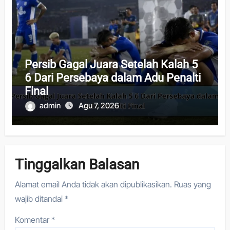
Persib Gagal Juara Setelah Kalah 5
6 Dari Persebaya dalam Adu Penalti
Final
admin
Agu 7, 2026
Tinggalkan Balasan
Alamat email Anda tidak akan dipublikasikan.
Ruas yang
wajib ditandai
*
Komentar
*