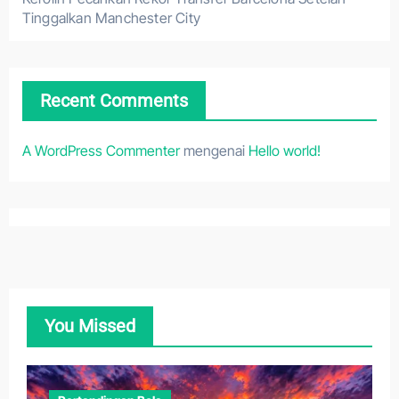
Tinggalkan Manchester City
Recent Comments
A WordPress Commenter
mengenai
Hello world!
You Missed