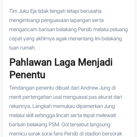
Tim Juku Eja tidak tengah tetapi berusaha
mengimbangi penguasaan lapangan serta
mengancam barisan belakang Persib melalui peluang
cepat yang akhirnya agak menantang lini belakang
tuan rumah.
Pahlawan Laga Menjadi
Penentu
Tendangan penentu dibuat dari Andrew Jung di
menit pertengahan usai menguasai pas akurat dari
rekannya. Langkah memukau dipamerkan Jung
melalui skill sehingga lincah serta tepat melewati
barisan belakang PSM. Gol tersebut langsung
memicu sorak sorai fans Persib di stadion bersorak