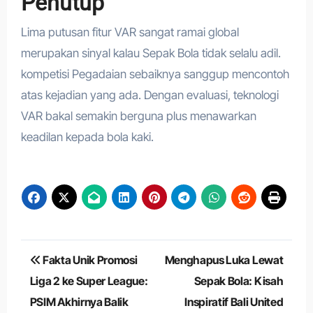
Penutup
Lima putusan fitur VAR sangat ramai global
merupakan sinyal kalau Sepak Bola tidak selalu adil.
kompetisi Pegadaian sebaiknya sanggup mencontoh
atas kejadian yang ada. Dengan evaluasi, teknologi
VAR bakal semakin berguna plus menawarkan
keadilan kepada bola kaki.
Navigasi
Fakta Unik Promosi
Menghapus Luka Lewat
pos
Liga 2 ke Super League:
Sepak Bola: Kisah
PSIM Akhirnya Balik
Inspiratif Bali United