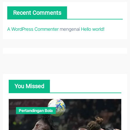
Recent Comments
A WordPress Commenter
mengenai
Hello world!
You Missed
Pertandingan Bola