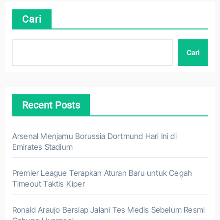
Cari
Cari
Recent Posts
Arsenal Menjamu Borussia Dortmund Hari Ini di
Emirates Stadium
Premier League Terapkan Aturan Baru untuk Cegah
Timeout Taktis Kiper
Ronald Araujo Bersiap Jalani Tes Medis Sebelum Resmi