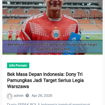
Info Pemain
Bek Masa Depan Indonesia: Dony Tri
Pamungkas Jadi Target Serius Legia
Warszawa
admin
Apr 26, 2026
Dunia SEPAK BOLA Indonesia kembali mendapat