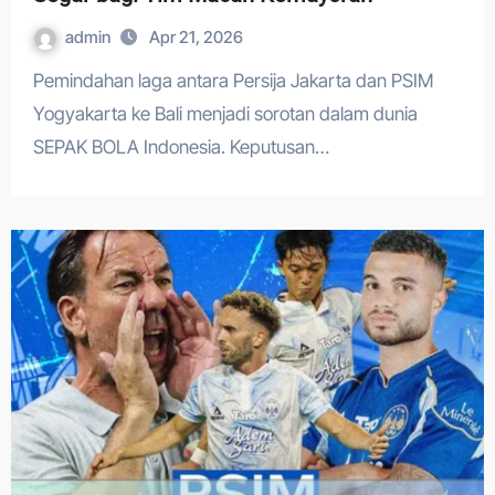
admin
Apr 21, 2026
Pemindahan laga antara Persija Jakarta dan PSIM
Yogyakarta ke Bali menjadi sorotan dalam dunia
SEPAK BOLA Indonesia. Keputusan…