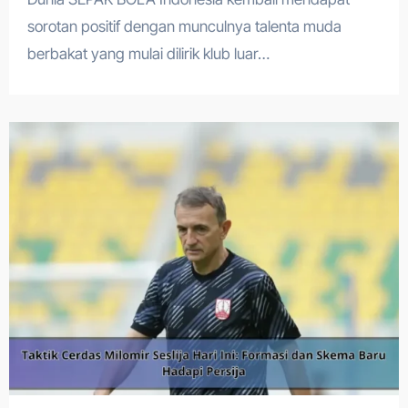
sorotan positif dengan munculnya talenta muda
berbakat yang mulai dilirik klub luar…