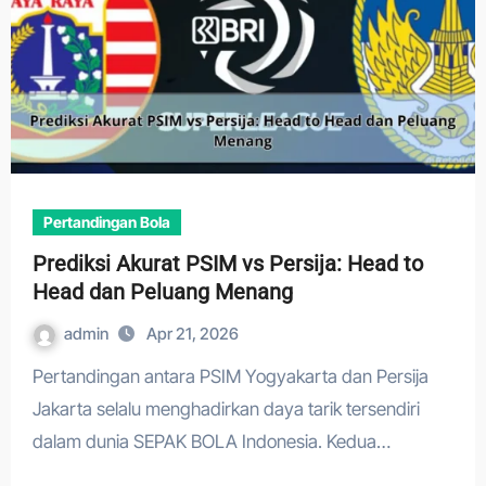
Pertandingan Bola
Prediksi Akurat PSIM vs Persija: Head to
Head dan Peluang Menang
admin
Apr 21, 2026
Pertandingan antara PSIM Yogyakarta dan Persija
Jakarta selalu menghadirkan daya tarik tersendiri
dalam dunia SEPAK BOLA Indonesia. Kedua…