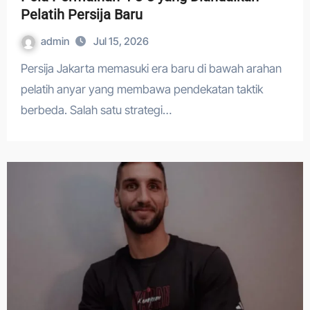
Pelatih Persija Baru
admin
Jul 15, 2026
Persija Jakarta memasuki era baru di bawah arahan
pelatih anyar yang membawa pendekatan taktik
berbeda. Salah satu strategi…