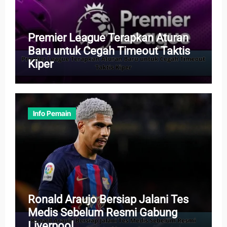
Premier League Terapkan Aturan
Baru untuk Cegah Timeout Taktis
Kiper
Info Pemain
Ronald Araujo Bersiap Jalani Tes
Medis Sebelum Resmi Gabung
Liverpool