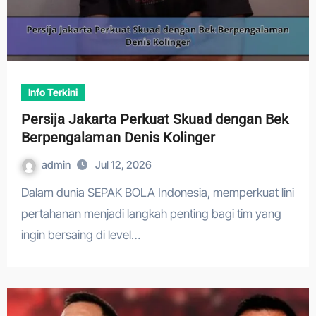
Info Terkini
Persija Jakarta Perkuat Skuad dengan Bek
Berpengalaman Denis Kolinger
admin
Jul 12, 2026
Dalam dunia SEPAK BOLA Indonesia, memperkuat lini
pertahanan menjadi langkah penting bagi tim yang
ingin bersaing di level…