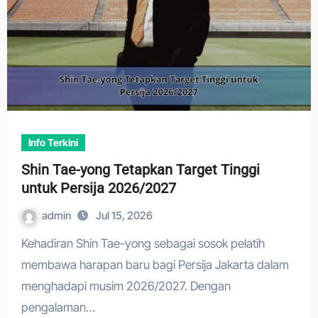
Info Terkini
Shin Tae-yong Tetapkan Target Tinggi
untuk Persija 2026/2027
admin
Jul 15, 2026
Kehadiran Shin Tae-yong sebagai sosok pelatih
membawa harapan baru bagi Persija Jakarta dalam
menghadapi musim 2026/2027. Dengan
pengalaman…