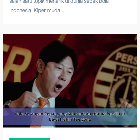
salah satu topik menarik di dunia sepak bola
Indonesia. Kiper muda…