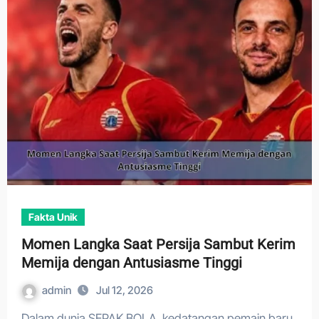
Fakta Unik
Momen Langka Saat Persija Sambut Kerim
Memija dengan Antusiasme Tinggi
admin
Jul 12, 2026
Dalam dunia SEPAK BOLA, kedatangan pemain baru