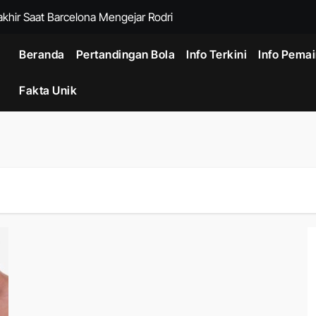
khir Saat Barcelona Mengejar Rodri
 Andalan Indonesia untuk Laga Krusial
Beranda
Pertandingan Bola
Info Terkini
Info Pema
l agar Singapura Sulit Mengembangkan Permainan
Fakta Unik
unggulan Persebaya pada Laga Puncak
aman Fotografi Udara dengan Teknologi Drone Generasi Baru
: Perangkat Gaming Ringkas dengan Kemampuan Setara PC
tra untuk Pengguna Aktif yang Membutuhkan Teknologi Premium
26: Cara Teknologi AI Cloud Mengubah Industri Digital
Drone Profesional untuk Industri Konstruksi, Energi, dan Logisti
5 6 Dari Persebaya dalam Adu Penalti Final