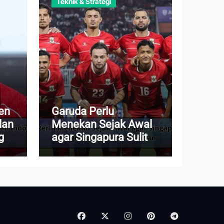
Teknik & Strategi
en
Garuda Perlu
lan
Menekan Sejak Awal
ga
agar Singapura Sulit
Mengembangkan
Permainan