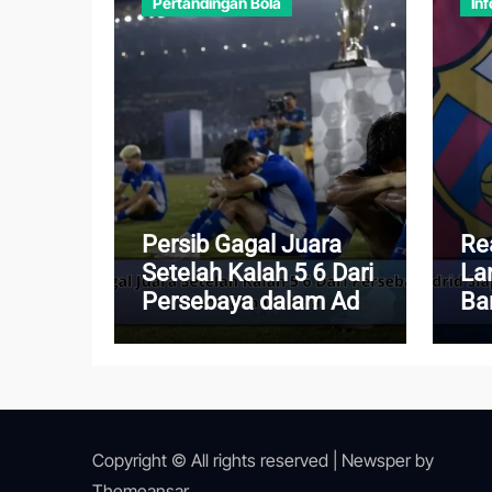
Pertandingan Bola
Inf
Persib Gagal Juara
Re
Setelah Kalah 5 6 Dari
La
Persebaya dalam Adu
Ba
Penalti Final
Ro
Copyright © All rights reserved
|
Newsper
by
Themeansar
.