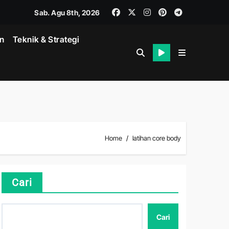
Sab. Agu 8th, 2026
in
Teknik & Strategi
Home
latihan core body
k
Cari
Cari