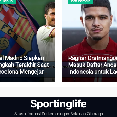
o Terkini
Info Pemain
al Madrid Siapkan
Ragnar Oratmango
ngkah Terakhir Saat
Masuk Daftar Anda
rcelona Mengejar
Indonesia untuk La
dri
Krusial
Sportinglife
Situs Informasi Perkembangan Bola dan Olahraga