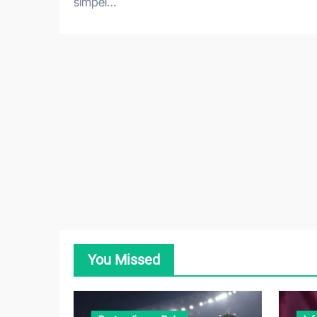
simpel…
You Missed