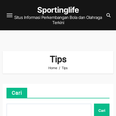
Skip
Sportinglife
to
Situs Informasi Perkembangan Bola dan Olahraga
content
Terkini
Tips
Home
Tips
Cari
Cari